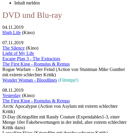
Inhalt melden
DVD und Blu-ray
04.11.2019
High Life
(Kino)
07.11.2019
The Silence
(Kino)
Light of My Life
Escape Plan 3 - The Extractors
The First King - Romulus & Remus
Rogue Warfare – Der Feind (Action von Stuntman Mike Gunther
mit extrem schlechter Kritik)
Wonder Woman - Bloodlines
(Filmtipp!)
08.11.2019
Yesterday
(Kino)
The First King - Romulus & Remus
Arctic Apocalypse (Action von Asylum mit extrem schlechter
Kritik)
D-Day (Kriegsfilm mit Randy Couture (Expendables1-3, einer
Menge 10er Fakebewertungen in der imbd, aber extrem schlechter
Kritik dazu)
LancaSter Skies (Kriegsfilm mit durchwachsener Kritik)