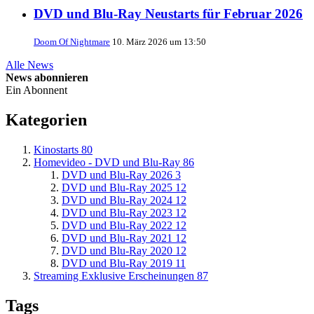
DVD und Blu-Ray Neustarts für Februar 2026
Doom Of Nightmare
10. März 2026 um 13:50
Alle News
News abonnieren
Ein Abonnent
Kategorien
Kinostarts
80
Homevideo - DVD und Blu-Ray
86
DVD und Blu-Ray 2026
3
DVD und Blu-Ray 2025
12
DVD und Blu-Ray 2024
12
DVD und Blu-Ray 2023
12
DVD und Blu-Ray 2022
12
DVD und Blu-Ray 2021
12
DVD und Blu-Ray 2020
12
DVD und Blu-Ray 2019
11
Streaming Exklusive Erscheinungen
87
Tags