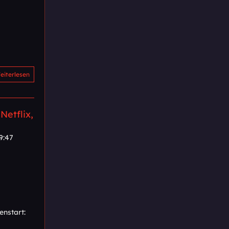
eiterlesen
Netflix,
9:47
enstart: