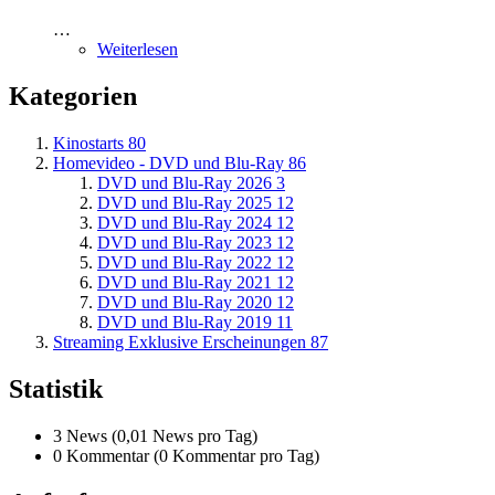
…
Weiterlesen
Kategorien
Kinostarts
80
Homevideo - DVD und Blu-Ray
86
DVD und Blu-Ray 2026
3
DVD und Blu-Ray 2025
12
DVD und Blu-Ray 2024
12
DVD und Blu-Ray 2023
12
DVD und Blu-Ray 2022
12
DVD und Blu-Ray 2021
12
DVD und Blu-Ray 2020
12
DVD und Blu-Ray 2019
11
Streaming Exklusive Erscheinungen
87
Statistik
3 News (0,01 News pro Tag)
0 Kommentar (0 Kommentar pro Tag)