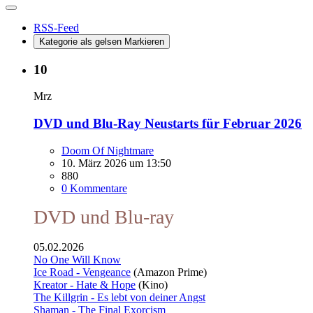
RSS-Feed
Kategorie als gelsen Markieren
10
Mrz
DVD und Blu-Ray Neustarts für Februar 2026
Doom Of Nightmare
10. März 2026 um 13:50
880
0 Kommentare
DVD und Blu-ray
05.02.2026
No One Will Know
Ice Road - Vengeance
(Amazon Prime)
Kreator - Hate & Hope
(Kino)
The Killgrin - Es lebt von deiner Angst
Shaman - The Final Exorcism