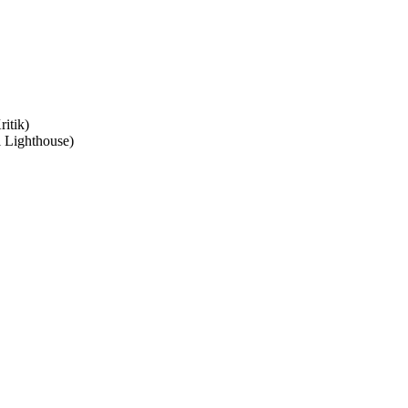
itik)
l Lighthouse)