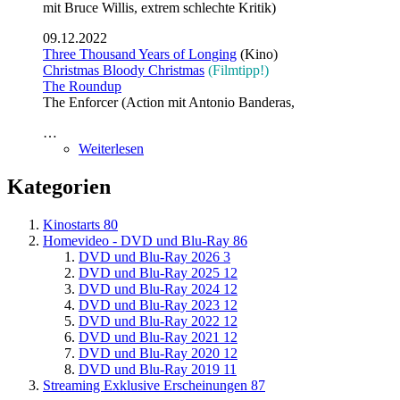
mit Bruce Willis, extrem schlechte Kritik)
09.12.2022
Three Thousand Years of Longing
(Kino)
Christmas Bloody Christmas
(Filmtipp!)
The Roundup
The Enforcer (Action mit Antonio Banderas,
…
Weiterlesen
Kategorien
Kinostarts
80
Homevideo - DVD und Blu-Ray
86
DVD und Blu-Ray 2026
3
DVD und Blu-Ray 2025
12
DVD und Blu-Ray 2024
12
DVD und Blu-Ray 2023
12
DVD und Blu-Ray 2022
12
DVD und Blu-Ray 2021
12
DVD und Blu-Ray 2020
12
DVD und Blu-Ray 2019
11
Streaming Exklusive Erscheinungen
87