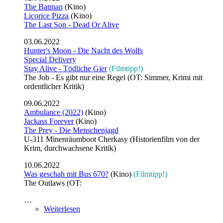
The Batman
(Kino)
Licorice Pizza
(Kino)
The Last Son - Dead Or Alive
03.06.2022
Hunter's Moon - Die Nacht des Wolfs
Special Delivery
Stay Alive - Tödliche Gier
(Filmtipp!)
The Job - Es gibt nur eine Regel (OT: Simmer, Krimi mit
ordentlicher Kritik)
09.06.2022
Ambulance (2022)
(Kino)
Jackass Forever
(Kino)
The Prey - Die Menschenjagd
U-311 Minenräumboot Cherkasy (Historienfilm von der
Krim, durchwachsene Kritik)
10.06.2022
Was geschah mit Bus 670?
(Kino)
(Filmtipp!)
The Outlaws (OT:
…
Weiterlesen