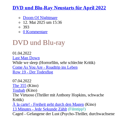
DVD und Blu-Ray Neustarts für April 2022
Doom Of Nightmare
12. Mai 2025 um 15:36
393
0 Kommentare
DVD und Blu-ray
01.04.2022
Last Man Down
While we sleep (Horrorfilm, sehr schlechte Kritik)
Come As You Are - Roadtrip ins Leben
Row 19 - Der Todesflug
07.04.2022
The 355
(Kino)
Toubab
(Kino)
The Virtuoso (Thriller mit Anthony Hopkins, schwache
Kritik)
À la carte! - Freiheit geht durch den Magen
(Kino)
13 Minutes - Jede Sekunde Zählt
(Filmtipp!)
Caged - Gefangene der Lust (Psycho-Thriller, durchwachsene