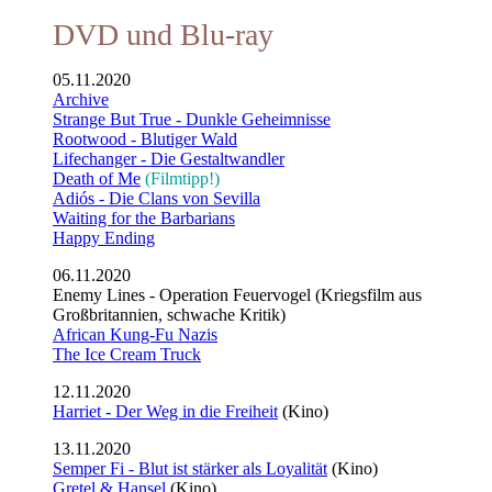
DVD und Blu-ray
05.11.2020
Archive
Strange But True - Dunkle Geheimnisse
Rootwood - Blutiger Wald
Lifechanger - Die Gestaltwandler
Death of Me
(Filmtipp!)
Adiós - Die Clans von Sevilla
Waiting for the Barbarians
Happy Ending
06.11.2020
Enemy Lines - Operation Feuervogel (Kriegsfilm aus
Großbritannien, schwache Kritik)
African Kung-Fu Nazis
The Ice Cream Truck
12.11.2020
Harriet - Der Weg in die Freiheit
(Kino)
13.11.2020
Semper Fi - Blut ist stärker als Loyalität
(Kino)
Gretel & Hansel
(Kino)