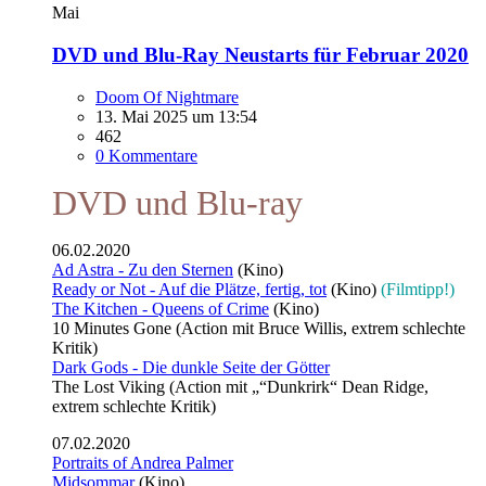
Mai
DVD und Blu-Ray Neustarts für Februar 2020
Doom Of Nightmare
13. Mai 2025 um 13:54
462
0 Kommentare
DVD und Blu-ray
06.02.2020
Ad Astra - Zu den Sternen
(Kino)
Ready or Not - Auf die Plätze, fertig, tot
(Kino)
(Filmtipp!)
The Kitchen - Queens of Crime
(Kino)
10 Minutes Gone (Action mit Bruce Willis, extrem schlechte
Kritik)
Dark Gods - Die dunkle Seite der Götter
The Lost Viking (Action mit „“Dunkrirk“ Dean Ridge,
extrem schlechte Kritik)
07.02.2020
Portraits of Andrea Palmer
Midsommar
(Kino)