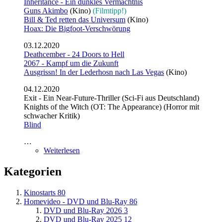
Inheritance - Ein dunkles Vermächtnis
Guns Akimbo
(Kino)
(Filmtipp!)
Bill & Ted retten das Universum
(Kino)
Hoax: Die Bigfoot-Verschwörung
03.12.2020
Deathcember - 24 Doors to Hell
2067 - Kampf um die Zukunft
Ausgrissn! In der Lederhosn nach Las Vegas
(Kino)
04.12.2020
Exit - Ein Near-Future-Thriller (Sci-Fi aus Deutschland)
Knights of the Witch (OT: The Appearance) (Horror mit
schwacher Kritik)
Blind
…
Weiterlesen
Kategorien
Kinostarts
80
Homevideo - DVD und Blu-Ray
86
DVD und Blu-Ray 2026
3
DVD und Blu-Ray 2025
12