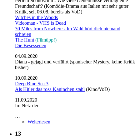
Perfetti Sconosciuti - Wie viele Geheimnisse verträgt eine
Freundschaft? (Komödie-Drama aus Italien mit sehr guter
Kritik, seit 06.08. bereits als VoD)
Witches in the Woods
Videoman - VHS is Dead
30 Miles from Nowhere - Im Wald hört dich niemand
schreien
The Hunt
(Filmtipp!)
Die Besessenen
04.09.2020
Diana - gejagt und verführt (spanischer Mystery, keine Kritik
bisher)
10.09.2020
Deep Blue Sea 3
Als Hitler das rosa Kaninchen stahl
(Kino/VoD)
11.09.2020
Im Netz der
…
Weiterlesen
13