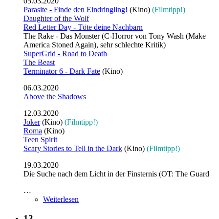
05.03.2020
Parasite - Finde den Eindringling!
(Kino)
(Filmtipp!)
Daughter of the Wolf
Red Letter Day - Töte deine Nachbarn
The Rake - Das Monster (C-Horror von Tony Wash (Make
America Stoned Again), sehr schlechte Kritik)
SuperGrid - Road to Death
The Beast
Terminator 6 - Dark Fate
(Kino)
06.03.2020
Above the Shadows
12.03.2020
Joker
(Kino)
(Filmtipp!)
Roma
(Kino)
Teen Spirit
Scary Stories to Tell in the Dark
(Kino)
(Filmtipp!)
19.03.2020
Die Suche nach dem Licht in der Finsternis (OT: The Guard
…
Weiterlesen
13