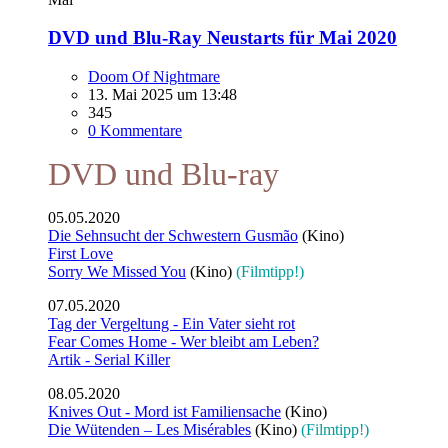
DVD und Blu-Ray Neustarts für Mai 2020
Doom Of Nightmare
13. Mai 2025 um 13:48
345
0 Kommentare
DVD und Blu-ray
05.05.2020
Die Sehnsucht der Schwestern Gusmão
(Kino)
First Love
Sorry We Missed You
(Kino)
(Filmtipp!)
07.05.2020
Tag der Vergeltung - Ein Vater sieht rot
Fear Comes Home - Wer bleibt am Leben?
Artik - Serial Killer
08.05.2020
Knives Out - Mord ist Familiensache
(Kino)
Die Wütenden – Les Misérables
(Kino)
(Filmtipp!)