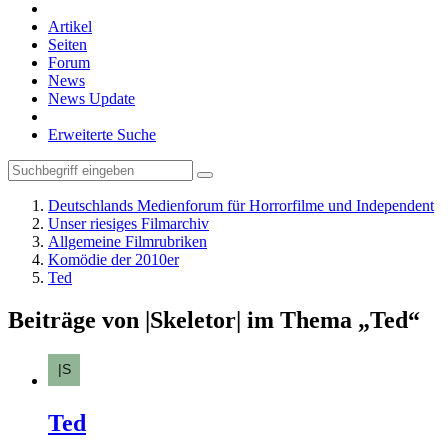
Artikel
Seiten
Forum
News
News Update
Erweiterte Suche
Deutschlands Medienforum für Horrorfilme und Independent
Unser riesiges Filmarchiv
Allgemeine Filmrubriken
Komödie der 2010er
Ted
Beiträge von |Skeletor| im Thema „Ted“
Ted