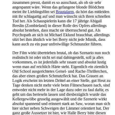
zusammen presst, damit es so ausschaut, als ob sie sehr
angespannt wäre. Wenn das gefangene blonde Blödchen
meint ihr Lieblingsfilm sei
Brautalarm
, da hört das mitleiden
mit ihr schlagartig auf und man wünscht sich ihren schnellen
Tod her. Als Schauspielerin kann die 17 jährige Abigail
Breslin (Zombieland) in dieser Rolle des Opfers allerdings
absolut bestehen, dass macht sie überraschend gut. Als
Psychopath an sich ist Michael Eklund brauchbar, allerdings
sitzt bei ihm ähnlich wie bei Berry nicht jede Mimik, dass
kann auch zu ein paar unfreiwillige Schmunzler führen.
Der Film wirkt übertrieben brutal, ob das Szenario nun noch
realistisch ist oder nicht sei mal dahingestellt, soll ja alles
vorkommen, es ist jedenfalls sehr rasant und absolut lustig
wenn man auf reichlich Härte steht. Eigentlich ein ziemlich
Old School ausgerichtetes Geisel- und Rache-Thrillerchen,
das aber einen großen Schmutzfleck hat. Das Grauen an
Logik erscheint im letzten Drittel an einer Stelle, gut Heut zu
Tage denken nicht mehr viele beim Filmeschauen nach, sind
entweder nicht mehr in der Lage dazu oder zu faul dafür, es
geht um das berieseln lassen und diesbezüglich wurde das
Kellergewölbe gruselig ausgewählt und die Szenerie wirkt
absolut spannend und erinnert stark an Saw, woran man sich
hier sicher neben Schweigen der Lämmer orientiert hat. Der
ganz große Aussetzer ist hier, wie Halle Berry bitte diesen