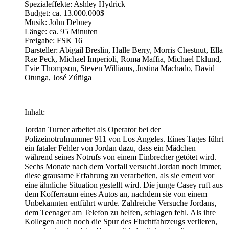
Spezialeffekte: Ashley Hydrick
Budget: ca. 13.000.000$
Musik: John Debney
Länge: ca. 95 Minuten
Freigabe: FSK 16
Darsteller: Abigail Breslin, Halle Berry, Morris Chestnut, Ella
Rae Peck, Michael Imperioli, Roma Maffia, Michael Eklund,
Evie Thompson, Steven Williams, Justina Machado, David
Otunga, José Zúñiga
Inhalt:
Jordan Turner arbeitet als Operator bei der
Polizeinotrufnummer 911 von Los Angeles. Eines Tages führt
ein fataler Fehler von Jordan dazu, dass ein Mädchen
während seines Notrufs von einem Einbrecher getötet wird.
Sechs Monate nach dem Vorfall versucht Jordan noch immer,
diese grausame Erfahrung zu verarbeiten, als sie erneut vor
eine ähnliche Situation gestellt wird. Die junge Casey ruft aus
dem Kofferraum eines Autos an, nachdem sie von einem
Unbekannten entführt wurde. Zahlreiche Versuche Jordans,
dem Teenager am Telefon zu helfen, schlagen fehl. Als ihre
Kollegen auch noch die Spur des Fluchtfahrzeugs verlieren,