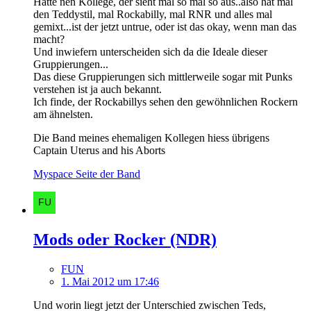
Hatte nen Kollege, der sieht mal so mal so aus..also hat mal
den Teddystil, mal Rockabilly, mal RNR und alles mal
gemixt...ist der jetzt untrue, oder ist das okay, wenn man das
macht?
Und inwiefern unterscheiden sich da die Ideale dieser
Gruppierungen...
Das diese Gruppierungen sich mittlerweile sogar mit Punks
verstehen ist ja auch bekannt.
Ich finde, der Rockabillys sehen den gewöhnlichen Rockern
am ähnelsten.
Die Band meines ehemaligen Kollegen hiess übrigens
Captain Uterus and his Aborts
Myspace Seite der Band
Mods oder Rocker (NDR)
FUN
1. Mai 2012 um 17:46
Und worin liegt jetzt der Unterschied zwischen Teds,