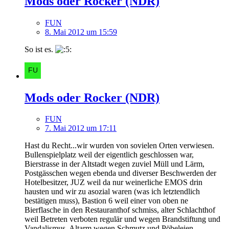
Mods oder Rocker (NDR)
FUN
8. Mai 2012 um 15:59
So ist es.
Mods oder Rocker (NDR)
FUN
7. Mai 2012 um 17:11
Hast du Recht...wir wurden von sovielen Orten verwiesen.
Bullenspielplatz weil der eigentlich geschlossen war,
Bierstrasse in der Altstadt wegen zuviel Müll und Lärm,
Postgässchen wegen ebenda und diverser Beschwerden der
Hotelbesitzer, JUZ weil da nur weinerliche EMOS drin
hausten und wir zu asozial waren (was ich letztendlich
bestätigen muss), Bastion 6 weil einer von oben ne
Bierflasche in den Restauranthof schmiss, alter Schlachthof
weil Betreten verboten regulär und wegen Brandstiftung und
Vandalismus, Altarm wegen Schmutz und Pöbeleien