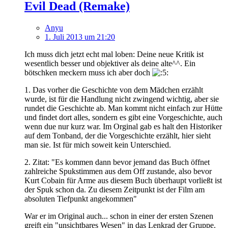
Evil Dead (Remake)
Anyu
1. Juli 2013 um 21:20
Ich muss dich jetzt echt mal loben: Deine neue Kritik ist
wesentlich besser und objektiver als deine alte^^. Ein
bötschken meckern muss ich aber doch
1. Das vorher die Geschichte von dem Mädchen erzählt
wurde, ist für die Handlung nicht zwingend wichtig, aber sie
rundet die Geschichte ab. Man kommt nicht einfach zur Hütte
und findet dort alles, sondern es gibt eine Vorgeschichte, auch
wenn due nur kurz war. Im Orginal gab es halt den Historiker
auf dem Tonband, der die Vorgeschichte erzählt, hier sieht
man sie. Ist für mich soweit kein Unterschied.
2. Zitat: "Es kommen dann bevor jemand das Buch öffnet
zahlreiche Spukstimmen aus dem Off zustande, also bevor
Kurt Cobain für Arme aus diesem Buch überhaupt vorließt ist
der Spuk schon da. Zu diesem Zeitpunkt ist der Film am
absoluten Tiefpunkt angekommen"
War er im Original auch... schon in einer der ersten Szenen
greift ein "unsichtbares Wesen" in das Lenkrad der Gruppe.