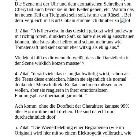
Die Szene mit der Uhr und dem atomatischen Schreiben von
Cheryl ist auch bevor sie in den Keller gehen, etc. Warum das
im neuen Teil ein Tiefpunkt sein soll, ist mir ein Rätsel... Bei
dem Vergleich mit Kurt Cobain stimme ich dir aber zu
3. Zitat: "Als literweise in das Gesicht gekotzt wird und zwar
mit richtig rotem, dunklem Saft, so hätte dies eklig ausschauen
können, hier ist es aber hellrot und schaut mehr aus wie
Tomatensaft und sieht somit eher witzig als eklig aus."
Vielleicht hilft es dir wenn du weißt, dass die Darstellerin in
der Szene wirklich kotzen musste^^
4. Zitat: "derart viele das es unglaubwürdig wirkt, schon als
die Teens diese entdecken, hätten sie eigentlich als normal
denkender Mensch direkt Reißaus nehmen müssen oder
wollen, aber sie reagieren in ihrer emotionslosen
Findungsphase überhaupt gar nicht. "
Ach komm, ohne die Doofheit der Charaktere kannste 99%
aller Horrorfilme nicht drehen. Die sind da echt nur
durchschnittlich doof.
5. Zitat: "Die Wiederbelebung einer Begrabenen (wie im
Original) wird hier mit so einem Elektrogerät vollbracht, wie