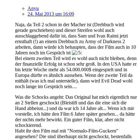
Anyu
24. Mai 2013 um 16:09
Naja, da Teil 2 schon in der Macher ist (Drehbuch wird
gerade geschrieben) und dieser Streifen wohl auch
ausschlaggebend dafür ist, dass Sam und Ivan Raimi jetzt
ernsthaft (!) an einem Drehbuch zu Army of Darkness 2
arbeiten, dann würde ich behaupten, dass der Film auch in 10
Jahren noch im Gespräch ist
Bei einem zweiten Teil wird es wohl auch nicht bleiben, denn
der finanzielle Erfolg ist schon sehr groß. In den USA hatte er
bis letzte Woche mehr als 54.000.000$ eingespielt und in
Europa dürfte es ähnlich aussehen. Wenn der zweite Teil da
mithält (was ich mal unterstelle), dann wird Evil Dead wohl
noch lange im Gespräch sein....
Was die Schocks angeht: Das Original hat mich eigentlich nur
an 2 Stellen geschockt (Bleistift und das die eine sich die
Hand abbeisst...) und da war ich 14 Jahre alt... Wenn ich mir
vorstelle, ich hätte den Film 6 Jahre später gesehen... da hätte
der nichts mehr bewirkt. Ein guter Film, klar, aber nicht
schockierend.
Habt ihr den Film mal mit "Normalo-Film-Guckern"
angesehen? Die sind überhaupt nicht geschockt, bestenfalls