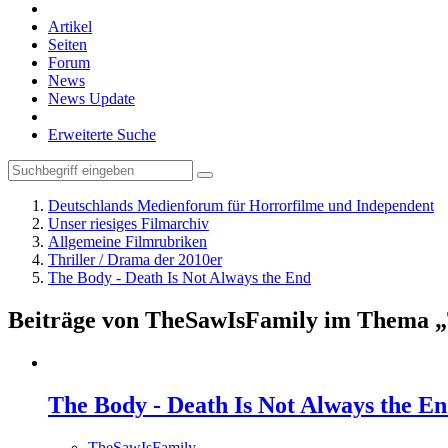
Artikel
Seiten
Forum
News
News Update
Erweiterte Suche
Deutschlands Medienforum für Horrorfilme und Independent
Unser riesiges Filmarchiv
Allgemeine Filmrubriken
Thriller / Drama der 2010er
The Body - Death Is Not Always the End
Beiträge von TheSawIsFamily im Thema „T
The Body - Death Is Not Always the E
TheSawIsFamily