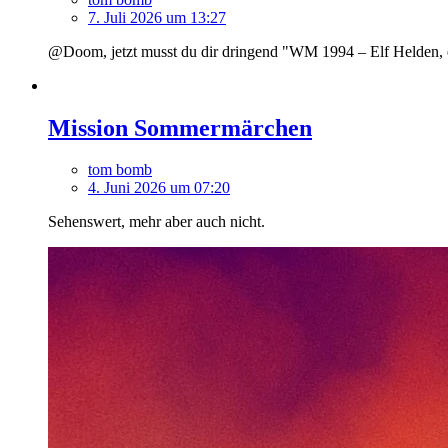
7. Juli 2026 um 13:27
@Doom, jetzt musst du dir dringend "WM 1994 – Elf Helden, 
Mission Sommermärchen
tom bomb
4. Juni 2026 um 07:20
Sehenswert, mehr aber auch nicht.