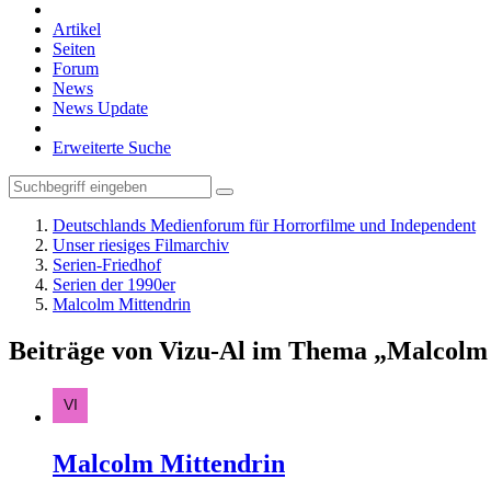
Artikel
Seiten
Forum
News
News Update
Erweiterte Suche
Deutschlands Medienforum für Horrorfilme und Independent
Unser riesiges Filmarchiv
Serien-Friedhof
Serien der 1990er
Malcolm Mittendrin
Beiträge von Vizu-Al im Thema „Malcolm
Malcolm Mittendrin