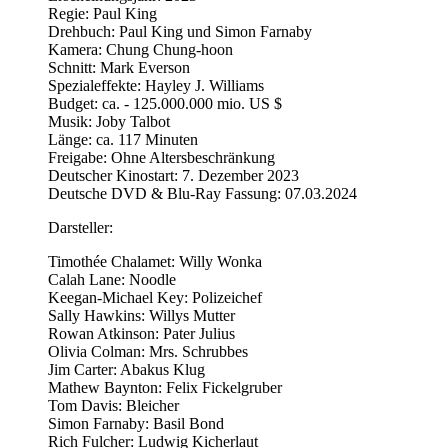
Regie: Paul King
Drehbuch: Paul King und Simon Farnaby
Kamera: Chung Chung-hoon
Schnitt: Mark Everson
Spezialeffekte: Hayley J. Williams
Budget: ca. - 125.000.000 mio. US $
Musik: Joby Talbot
Länge: ca. 117 Minuten
Freigabe: Ohne Altersbeschränkung
Deutscher Kinostart: 7. Dezember 2023
Deutsche DVD & Blu-Ray Fassung: 07.03.2024
Darsteller:
Timothée Chalamet: Willy Wonka
Calah Lane: Noodle
Keegan-Michael Key: Polizeichef
Sally Hawkins: Willys Mutter
Rowan Atkinson: Pater Julius
Olivia Colman: Mrs. Schrubbes
Jim Carter: Abakus Klug
Mathew Baynton: Felix Fickelgruber
Tom Davis: Bleicher
Simon Farnaby: Basil Bond
Rich Fulcher: Ludwig Kicherlaut