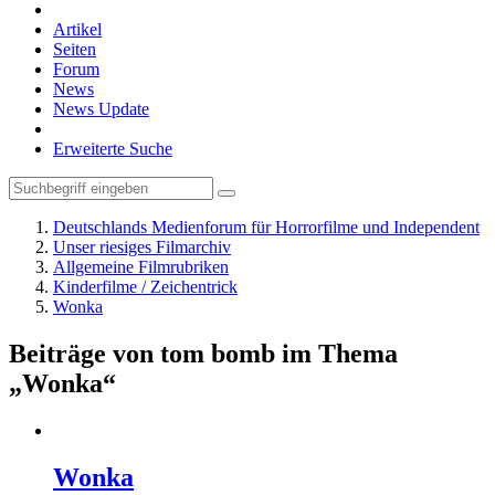
Artikel
Seiten
Forum
News
News Update
Erweiterte Suche
Deutschlands Medienforum für Horrorfilme und Independent
Unser riesiges Filmarchiv
Allgemeine Filmrubriken
Kinderfilme / Zeichentrick
Wonka
Beiträge von tom bomb im Thema
„Wonka“
Wonka