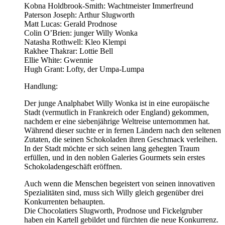
Kobna Holdbrook-Smith: Wachtmeister Immerfreund
Paterson Joseph: Arthur Slugworth
Matt Lucas: Gerald Prodnose
Colin O’Brien: junger Willy Wonka
Natasha Rothwell: Kleo Klempi
Rakhee Thakrar: Lottie Bell
Ellie White: Gwennie
Hugh Grant: Lofty, der Umpa-Lumpa
Handlung:
Der junge Analphabet Willy Wonka ist in eine europäische
Stadt (vermutlich in Frankreich oder England) gekommen,
nachdem er eine siebenjährige Weltreise unternommen hat.
Während dieser suchte er in fernen Ländern nach den seltenen
Zutaten, die seinen Schokoladen ihren Geschmack verleihen.
In der Stadt möchte er sich seinen lang gehegten Traum
erfüllen, und in den noblen Galeries Gourmets sein erstes
Schokoladengeschäft eröffnen.
Auch wenn die Menschen begeistert von seinen innovativen
Spezialitäten sind, muss sich Willy gleich gegenüber drei
Konkurrenten behaupten.
Die Chocolatiers Slugworth, Prodnose und Fickelgruber
haben ein Kartell gebildet und fürchten die neue Konkurrenz.