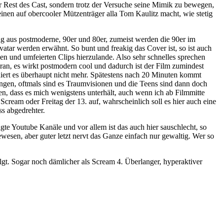
er Rest des Cast, sondern trotz der Versuche seine Mimik zu bewegen,
inen auf obercooler Mützenträger alla Tom Kaulitz macht, wie stetig
hung aus postmoderne, 90er und 80er, zumeist werden die 90er im
tar werden erwähnt. So bunt und freakig das Cover ist, so ist auch
en und umfeierten Clips hierzulande. Also sehr schnelles sprechen
an, es wirkt postmodern cool und dadurch ist der Film zumindest
oniert es überhaupt nicht mehr. Spätestens nach 20 Minuten kommt
ingen, oftmals sind es Traumvisionen und die Teens sind dann doch
en, dass es mich wenigstens unterhält, auch wenn ich ab Filmmitte
ream oder Freitag der 13. auf, wahrscheinlich soll es hier auch eine
ss abgedrehter.
agte Youtube Kanäle und vor allem ist das auch hier sauschlecht, so
wesen, aber guter letzt nervt das Ganze einfach nur gewaltig. Wer so
lgt. Sogar noch dämlicher als Scream 4. Überlanger, hyperaktiver