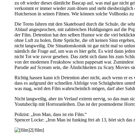
zu oft wieder dieses dämliche Bascap auf, was mal gar nicht ge
verkommt er immer wieder zum dösen und steht diesbezüglich ei
Hutcherson in seinen Filmen. Wie können solche Vollhonks zu
Die Teens fahren mit den Skateboard durch die Schule, die sehr 
Ablauf angesprochen, mit zahlreichen Huldigungen auf die Popm
der Film. Detention hat den selben Humor wie die viel beklickt
ohne Luft zu holen, flotte Sprüche, die oft keinen Sinn erge
nicht langweilig. Die Situationskomik ist gar nicht mal so unl
nämlich die Frage auf, um was es hier geht. Es wird dann jede
nicht Tot wie zuvor gesehen. Das zieht sich dann bis zum Schlu
von der modernen Freakshow schon pappesatt war. Zumindest kom
Parodie auf Scream sein, die Ähnlichkeiten zu Scary Movies sind
Richtig hassen kann ich Detention aber nicht, auch wenn er es v
dass es aufgrund der schnellen Abfolge von Schrägheiten unter
was mag, wird den Film wahrscheinlich mögen, darf aber Salshe
Nicht langweilig, aber im Verlauf extrem nervig, so das man si
Youtubeclip mit Horroranleihen. Das ist der postmoderne Horro
Polizist: „Iron Man, dass ist ein Film.“
Spencer Locke: „Iron Man ist funking frei ab 13, hört sich das