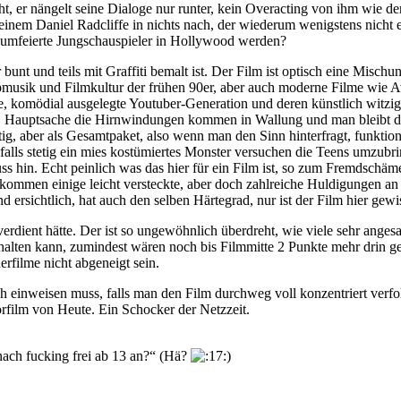
ht, er nängelt seine Dialoge nur runter, kein Overacting von ihm wie d
nem Daniel Radcliffe in nichts nach, der wiederum wenigstens nicht e
 umfeierte Jungschauspieler in Hollywood werden?
bunt und teils mit Graffiti bemalt ist. Der Film ist optisch eine Misc
usik und Filmkultur der frühen 90er, aber auch moderne Filme wie Ava
e, komödial ausgelegte Youtuber-Generation und deren künstlich witzig
ben, Hauptsache die Hirnwindungen kommen in Wallung und man bleibt dr
ustig, aber als Gesamtpaket, also wenn man den Sinn hinterfragt, funkti
nfalls stetig ein mies kostümiertes Monster versuchen die Teens umzubr
ss hin. Echt peinlich was das hier für ein Film ist, so zum Fremdschäm
men einige leicht versteckte, aber doch zahlreiche Huldigungen an Sc
 ersichtlich, hat auch den selben Härtegrad, nur ist der Film hier gewi
erdient hätte. Der ist so ungewöhnlich überdreht, wie viele sehr anges
halten kann, zumindest wären noch bis Filmmitte 2 Punkte mehr drin ge
rfilme nicht abgeneigt sein.
ch einweisen muss, falls man den Film durchweg voll konzentriert verfo
rfilm von Heute. Ein Schocker der Netzzeit.
 nach fucking frei ab 13 an?“ (Hä?
)