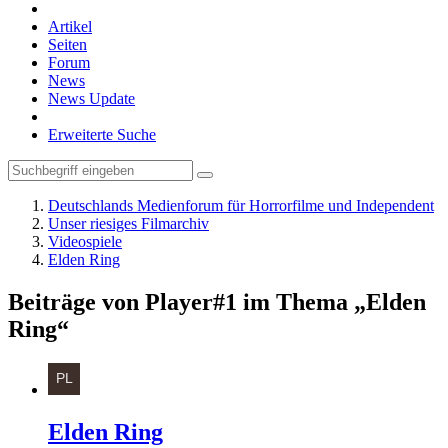
Artikel
Seiten
Forum
News
News Update
Erweiterte Suche
Deutschlands Medienforum für Horrorfilme und Independent
Unser riesiges Filmarchiv
Videospiele
Elden Ring
Beiträge von Player#1 im Thema „Elden
Ring“
Elden Ring