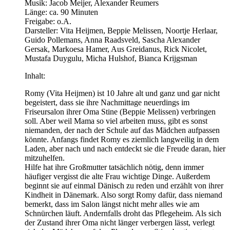
Musik: Jacob Meijer, Alexander Reumers
Länge: ca. 90 Minuten
Freigabe: o.A.
Darsteller: Vita Heijmen, Beppie Melissen, Noortje Herlaar,
Guido Pollemans, Anna Raadsveld, Sascha Alexander
Gersak, Markoesa Hamer, Aus Greidanus, Rick Nicolet,
Mustafa Duygulu, Micha Hulshof, Bianca Krijgsman
Inhalt:
Romy (Vita Heijmen) ist 10 Jahre alt und ganz und gar nicht
begeistert, dass sie ihre Nachmittage neuerdings im
Friseursalon ihrer Oma Stine (Beppie Melissen) verbringen
soll. Aber weil Mama so viel arbeiten muss, gibt es sonst
niemanden, der nach der Schule auf das Mädchen aufpassen
könnte. Anfangs findet Romy es ziemlich langweilig in dem
Laden, aber nach und nach entdeckt sie die Freude daran, hier
mitzuhelfen.
Hilfe hat ihre Großmutter tatsächlich nötig, denn immer
häufiger vergisst die alte Frau wichtige Dinge. Außerdem
beginnt sie auf einmal Dänisch zu reden und erzählt von ihrer
Kindheit in Dänemark. Also sorgt Romy dafür, dass niemand
bemerkt, dass im Salon längst nicht mehr alles wie am
Schnürchen läuft. Andernfalls droht das Pflegeheim. Als sich
der Zustand ihrer Oma nicht länger verbergen lässt, verlegt