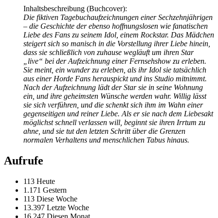
Inhaltsbeschreibung (Buchcover):
Die fiktiven Tagebuchaufzeichnungen einer Sechzehnjährigen
– die Geschichte der ebenso hoffnungslosen wie fanatischen
Liebe des Fans zu seinem Idol, einem Rockstar. Das Mädchen
steigert sich so manisch in die Vorstellung ihrer Liebe hinein,
dass sie schließlich von zuhause wegläuft um ihren Star
„live“ bei der Aufzeichnung einer Fernsehshow zu erleben.
Sie meint, ein wunder zu erleben, als ihr Idol sie tatsächlich
aus einer Horde Fans herauspickt und ins Studio mitnimmt.
Nach der Aufzeichnung lädt der Star sie in seine Wohnung
ein, und ihre geheimsten Wünsche werden wahr. Willig lässt
sie sich verführen, und die schenkt sich ihm im Wahn einer
gegenseitigen und reiner Liebe. Als er sie nach dem Liebesakt
möglichst schnell verlassen will, beginnt sie ihren Irrtum zu
ahne, und sie tut den letzten Schritt über die Grenzen
normalen Verhaltens und menschlichen Tabus hinaus
.
Aufrufe
113 Heute
1.171 Gestern
113 Diese Woche
13.397 Letzte Woche
16.247 Diesen Monat