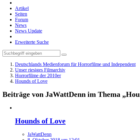
Artikel
Seiten
Forum
News
News Update
Erweiterte Suche
Deutschlands Medienforum für Horrorfilme und Independent
Unser riesiges Filmarchiv
Horrorfilme der 2010er
Hounds of Love
Beiträge von JaWattDenn im Thema „Hou
Hounds of Love
JaWattDenn
8. Oktober 2018 um 12:01