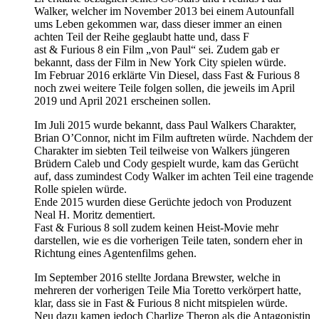
Walker, welcher im November 2013 bei einem Autounfall
ums Leben gekommen war, dass dieser immer an einen
achten Teil der Reihe geglaubt hatte und, dass F
ast & Furious 8 ein Film „von Paul“ sei. Zudem gab er
bekannt, dass der Film in New York City spielen würde.
Im Februar 2016 erklärte Vin Diesel, dass Fast & Furious 8
noch zwei weitere Teile folgen sollen, die jeweils im April
2019 und April 2021 erscheinen sollen.
Im Juli 2015 wurde bekannt, dass Paul Walkers Charakter,
Brian O’Connor, nicht im Film auftreten würde. Nachdem der
Charakter im siebten Teil teilweise von Walkers jüngeren
Brüdern Caleb und Cody gespielt wurde, kam das Gerücht
auf, dass zumindest Cody Walker im achten Teil eine tragende
Rolle spielen würde.
Ende 2015 wurden diese Gerüchte jedoch von Produzent
Neal H. Moritz dementiert.
Fast & Furious 8 soll zudem keinen Heist-Movie mehr
darstellen, wie es die vorherigen Teile taten, sondern eher in
Richtung eines Agentenfilms gehen.
Im September 2016 stellte Jordana Brewster, welche in
mehreren der vorherigen Teile Mia Toretto verkörpert hatte,
klar, dass sie in Fast & Furious 8 nicht mitspielen würde.
Neu dazu kamen jedoch Charlize Theron als die Antagonistin