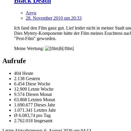
Black Death
Anyu
28. November 2010 um 20:33
Ich fand den Film ganz gut. Lief leider nicht in meiner Stadt 
Dies Mytery-Komponente hätte der Film meines Erachtens nach ga
"Pest-Film" geworden.
Meine Wertung:
Aufrufe
404 Heute
2.138 Gestern
6.454 Diese Woche
12.909 Letzte Woche
9.574 Diesen Monat
63.868 Letzten Monat
1.690.677 Dieses Jahr
1.071.341 Letztes Jahr
Ø 6.083,74 pro Tag
2.762.018 Insgesamt
Letzte Aktualisierung:
6. August 2026 um 04:13