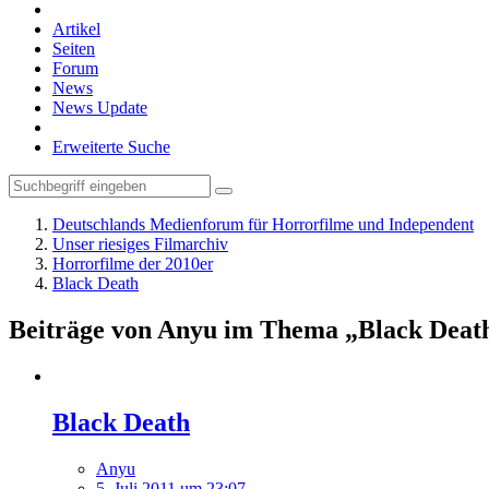
Artikel
Seiten
Forum
News
News Update
Erweiterte Suche
Deutschlands Medienforum für Horrorfilme und Independent
Unser riesiges Filmarchiv
Horrorfilme der 2010er
Black Death
Beiträge von Anyu im Thema „Black Deat
Black Death
Anyu
5. Juli 2011 um 23:07