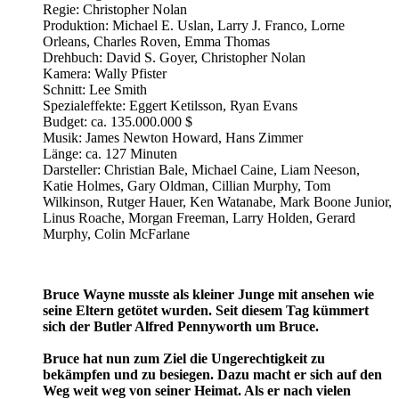
Regie: Christopher Nolan
Produktion: Michael E. Uslan, Larry J. Franco, Lorne
Orleans, Charles Roven, Emma Thomas
Drehbuch: David S. Goyer, Christopher Nolan
Kamera: Wally Pfister
Schnitt: Lee Smith
Spezialeffekte: Eggert Ketilsson, Ryan Evans
Budget: ca. 135.000.000 $
Musik: James Newton Howard, Hans Zimmer
Länge: ca. 127 Minuten
Darsteller: Christian Bale, Michael Caine, Liam Neeson,
Katie Holmes, Gary Oldman, Cillian Murphy, Tom
Wilkinson, Rutger Hauer, Ken Watanabe, Mark Boone Junior,
Linus Roache, Morgan Freeman, Larry Holden, Gerard
Murphy, Colin McFarlane
Bruce Wayne musste als kleiner Junge mit ansehen wie
seine Eltern getötet wurden. Seit diesem Tag kümmert
sich der Butler Alfred Pennyworth um Bruce.
Bruce hat nun zum Ziel die Ungerechtigkeit zu
bekämpfen und zu besiegen. Dazu macht er sich auf den
Weg weit weg von seiner Heimat. Als er nach vielen