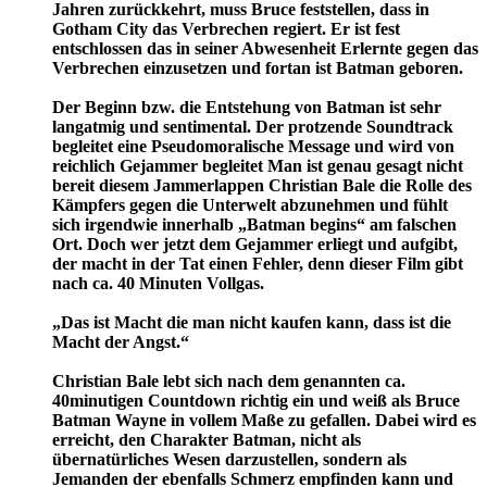
Jahren zurückkehrt, muss Bruce feststellen, dass in
Gotham City das Verbrechen regiert. Er ist fest
entschlossen das in seiner Abwesenheit Erlernte gegen das
Verbrechen einzusetzen und fortan ist Batman geboren.
Der Beginn bzw. die Entstehung von Batman ist sehr
langatmig und sentimental. Der protzende Soundtrack
begleitet eine Pseudomoralische Message und wird von
reichlich Gejammer begleitet Man ist genau gesagt nicht
bereit diesem Jammerlappen Christian Bale die Rolle des
Kämpfers gegen die Unterwelt abzunehmen und fühlt
sich irgendwie innerhalb „Batman begins“ am falschen
Ort. Doch wer jetzt dem Gejammer erliegt und aufgibt,
der macht in der Tat einen Fehler, denn dieser Film gibt
nach ca. 40 Minuten Vollgas.
„Das ist Macht die man nicht kaufen kann, dass ist die
Macht der Angst.“
Christian Bale lebt sich nach dem genannten ca.
40minutigen Countdown richtig ein und weiß als Bruce
Batman Wayne in vollem Maße zu gefallen. Dabei wird es
erreicht, den Charakter Batman, nicht als
übernatürliches Wesen darzustellen, sondern als
Jemanden der ebenfalls Schmerz empfinden kann und