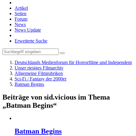
Artikel
Seiten
Forum
News
News Update
Erweiterte Suche
Deutschlands Medienforum für Horrorfilme und Independent
Unser riesiges Filmarchiv
Allgemeine Filmrubriken
Sci-Fi / Fantasy der 2000er
Batman Begins
Beiträge von sid.vicious im Thema
„Batman Begins“
Batman Begins