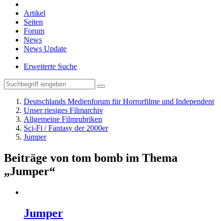
Artikel
Seiten
Forum
News
News Update
Erweiterte Suche
Deutschlands Medienforum für Horrorfilme und Independent
Unser riesiges Filmarchiv
Allgemeine Filmrubriken
Sci-Fi / Fantasy der 2000er
Jumper
Beiträge von tom bomb im Thema
„Jumper“
Jumper