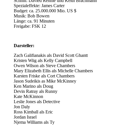
Schnitt: Davied Rennie und Keith Brachmann
Spezialeffekte: James Carter
Budget: ca. 25.000.000 Mio. US $
Musik: Bob Bowen
Länge: ca. 91 Minuten
Freigabe: FSK 12
Darsteller:
Zach Galifianakis als David Scott Ghantt
Kristen Wiig als Kelly Campbell
Owen Wilson als Steve Chambers
Mary Elizabeth Ellis als Michelle Chambers
Karsten Friske als Cort Chambers
Jason Sudeikis as Mike McKinney
Ken Marino als Doug
Devin Ratray als Runny
Kate McKinnon
Leslie Jones als Detective
Jon Daly
Ross Kimball als Eric
Jordan Israel
Njema Williams als Ty