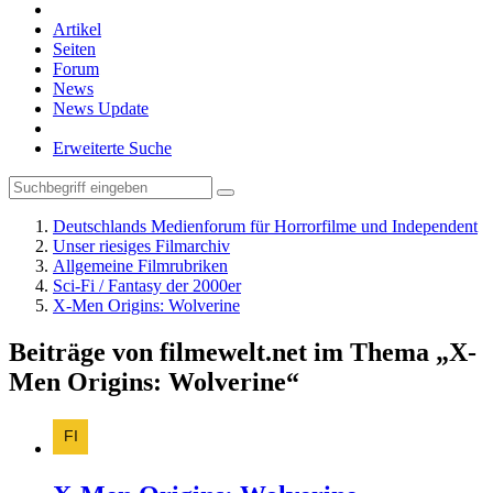
Artikel
Seiten
Forum
News
News Update
Erweiterte Suche
Deutschlands Medienforum für Horrorfilme und Independent
Unser riesiges Filmarchiv
Allgemeine Filmrubriken
Sci-Fi / Fantasy der 2000er
X-Men Origins: Wolverine
Beiträge von filmewelt.net im Thema „X-
Men Origins: Wolverine“