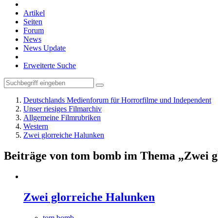
Artikel
Seiten
Forum
News
News Update
Erweiterte Suche
Deutschlands Medienforum für Horrorfilme und Independent
Unser riesiges Filmarchiv
Allgemeine Filmrubriken
Western
Zwei glorreiche Halunken
Beiträge von tom bomb im Thema „Zwei g
Zwei glorreiche Halunken
tom bomb