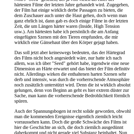
härtesten Filme der letzten Jahre gehandelt wird. Zugegeben,
der Film hat einige wirklich derbe Passagen zu bieten, die
dem Zuschauer auch unter die Haut gehen, doch wenn man
ganz ehrlich ist, dann gab es doch einige Filme in der letzten
Zeit, die um Längen härter waren (Inside, High Tension
usw.). Am härtesten habe ich persönlich die am Anfang
eingefügten Szenen mit den Tieren empfunden, die mir
wirklich eine Gänsehaut über den Körper gejagt haben.
Das soll jetzt aber keineswegs bedeuten, das der Härtegrad
des Films nicht hoch angesiedelt wäre, nur hatte ich nach
allem, was ich über "Seed" gehört habe, irgendwie eine neue
Dimension an Härte erwartet und das bietet der Film definitiv
nicht. Allerdings wirken die enthaltenen harten Szenen sehr
derb und intensiv, was durch die vorherrschende Atmosphäre
noch zusätzlich unterstützt wird. Denn die ist wirklich absolut
gelungen, denn von Beginn an geht es hier extrem düster zur
Sache, man kann die vorherrschende Bedrohlichkeit förmlich
spüren.
Auch der Spannungsbogen ist recht solide geworden, obwohl
man die kommenden Ereignisse eigentlich ziemlich leicht
vorraussehen kann. Doch die große Schwäche des Films ist
hier die Geschichte an sich, die doch ziemlich ausgedünnt
daherkommt und nicht gerade viel Substanz beinhaltet. Nun