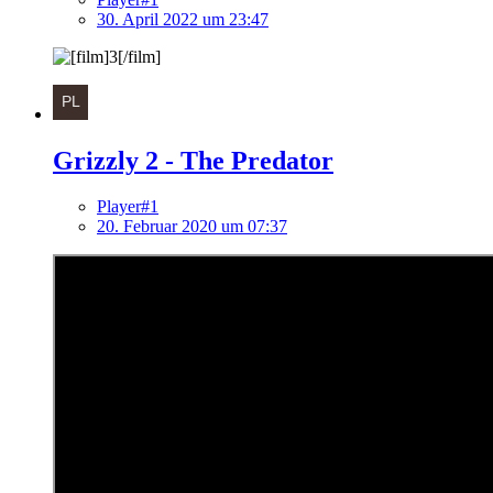
30. April 2022 um 23:47
Grizzly 2 - The Predator
Player#1
20. Februar 2020 um 07:37