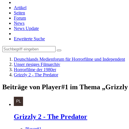
Artikel
Seiten
Forum
News
News Update
Erweiterte Suche
Deutschlands Medienforum für Horrorfilme und Independent
Unser riesiges Filmarchiv
Horrorfilme der 1980er
Grizzly 2 - The Predator
Beiträge von Player#1 im Thema „Grizzly 
Grizzly 2 - The Predator
Player#1