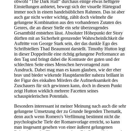
obwohl "The Dark Half" durchaus einige etwas heftigere
Einstellungen anbietet, bewegt sich der visuelle Härtegrad
immer noch in einem handelsüblichen Rahmen. Das ist aber
auch gar nicht weiter wichtig, zählt doch vielmehr die
gelungene Kombination aus den vorhandenen Zutaten des
Genres, die an dieser Stelle ein sehr überzeugendes
Gesamtbild entstehen lässt. Absoluter Höhepunkt der Story
dürften mit an Sicherheit grenzender Wahrscheinlichkeit die
Auftritte von George Stark sein, der das dunkle Ego des
Schriftstellers Thad Beaumont darstellt. Timothy Hutton legt
in dieser Doppelrolle eine richtig gelungene Performance an
den Tag und bringt dabei die Kontraste der guten und der
schlechten Seite eines Menschen hervorragend zum
Ausdruck. Dabei mag man es kaum glauben, wie der eher
brav und bieder wirkende Hauptdarsteller nahezu brillant in
der Figur des eiskalten Mörders die Aufmerksamkeit des
Zuschauers für sich gewinnen kann, doch in diesem Punkt
zeigt Hutton wirklich mehrere Facetten seines
schauspielerischen Potentials.
Besonders interessant ist meiner Meinung nach auch die sehr
gelungene Umsetzung der zu Grunde liegenden Thematik,
denn auch wenn Romero's Verfilmung bestimmt nicht die
psychologische Tiefe der Romanvorlage erreicht, so kann
man insgesamt gesehen von einer äußerst gelungenen