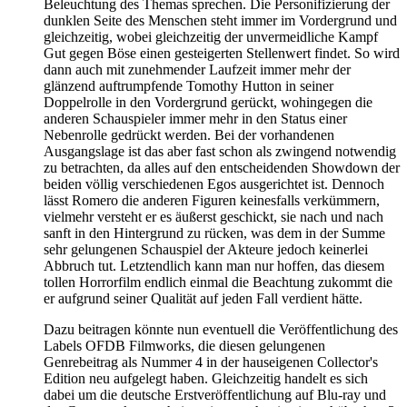
Beleuchtung des Themas sprechen. Die Personifizierung der
dunklen Seite des Menschen steht immer im Vordergrund und
gleichzeitig, wobei gleichzeitig der unvermeidliche Kampf
Gut gegen Böse einen gesteigerten Stellenwert findet. So wird
dann auch mit zunehmender Laufzeit immer mehr der
glänzend auftrumpfende Tomothy Hutton in seiner
Doppelrolle in den Vordergrund gerückt, wohingegen die
anderen Schauspieler immer mehr in den Status einer
Nebenrolle gedrückt werden. Bei der vorhandenen
Ausgangslage ist das aber fast schon als zwingend notwendig
zu betrachten, da alles auf den entscheidenden Showdown der
beiden völlig verschiedenen Egos ausgerichtet ist. Dennoch
lässt Romero die anderen Figuren keinesfalls verkümmern,
vielmehr versteht er es äußerst geschickt, sie nach und nach
sanft in den Hintergrund zu rücken, was dem in der Summe
sehr gelungenen Schauspiel der Akteure jedoch keinerlei
Abbruch tut. Letztendlich kann man nur hoffen, das diesem
tollen Horrorfilm endlich einmal die Beachtung zukommt die
er aufgrund seiner Qualität auf jeden Fall verdient hätte.
Dazu beitragen könnte nun eventuell die Veröffentlichung des
Labels OFDB Filmworks, die diesen gelungenen
Genrebeitrag als Nummer 4 in der hauseigenen Collector's
Edition neu aufgelegt haben. Gleichzeitig handelt es sich
dabei um die deutsche Erstveröffentlichung auf Blu-ray und