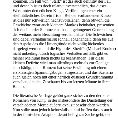
kommen. Im Fall von "Stark" ist das auch definitiv der Fall
und deshalb ist es doch relativ unverständlich, das dieses
Werk unter den etlichen King - Verfilmungen eher ein
stiefmütterliches Dasein fristet. Bei der vorhandenen Klasse
ist dies nur schwerlich nachzuvollziehen, denn obwohl die
Geschichte zwar auch kleinere Mankos beinhaltet, präsentiert
sich doch in der Summe ein absolut gelungener Genrebeitrag
der weitaus mehr Beachtung verdient hätte. Die Schwächen
sind dabei verhältnismäßig schnell abgehandelt, denn bis auf
den Aspekt das die Hintergründe nicht völlig lückenlos
dargelegt werden und die Figur des Sheriffs (Michael Rooker)
nicht unbedingt durch logisches Verhalten auffällt, gibt es
meiner Meinung nach nichts zu beanstanden. Für diese
kleinen Defizite wird man allerdings mehr als zur Genüge
entschädigt, denn Romero hat seine Erzählung mit einem
erstklassigen Spannungsbogen ausgestattet und das Szenario
auch gleich noch mit einer herrlich düsteren Grundstimmung
versehen, die den Zuschauer bis zur letzten Minute in ihren
Bann zieht.
Die literarische Vorlage gehört ganz sicher zu den derberen
Romanen von King, in der insbesondere die Darstellung der
verschiedenen Morde äußerst explizit beschrieben werden.
Nun sollte man jedoch keinesfalls darauf hoffen das es auch
in der filmischen Adaption derart heftig zur Sache geht, denn