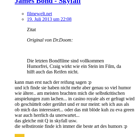
James Bond - Skyfall
filmewelt.net
19. Juli 2013 um 22:08
Zitat
Original von Dr.Doom:
Die letzten Bondfilme sind vollkommen
Humorfrei, Craig wirkt wie ein Stein im Film, da
hilft auch das Reifen nicht.
kann man erst nach der reifung sagen :p
und ich finde sie haben nicht mehr aber genau so viel humor
wie ältere.. am meisten brachten mich die selbstkritischen
anspielungen zum lachen... in casino royale als er gefragt wird
ob geschüttelt oder gerührt und er nur meint: seh ich aus als
ob mich das interessiert... oder das mit blöde kuh zu eva green
war auch herrlich da unerwartet...
das gleiche mit Q in skyfall usw.
die selbstironie finde ich immer die beste art des humors :p