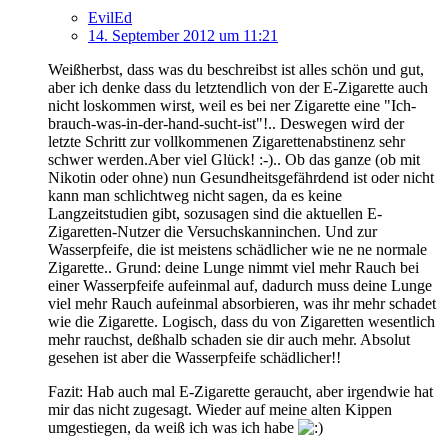
EvilEd
14. September 2012 um 11:21
Weißherbst, dass was du beschreibst ist alles schön und gut,
aber ich denke dass du letztendlich von der E-Zigarette auch
nicht loskommen wirst, weil es bei ner Zigarette eine "Ich-
brauch-was-in-der-hand-sucht-ist"!.. Deswegen wird der
letzte Schritt zur vollkommenen Zigarettenabstinenz sehr
schwer werden.Aber viel Glück! :-).. Ob das ganze (ob mit
Nikotin oder ohne) nun Gesundheitsgefährdend ist oder nicht
kann man schlichtweg nicht sagen, da es keine
Langzeitstudien gibt, sozusagen sind die aktuellen E-
Zigaretten-Nutzer die Versuchskanninchen. Und zur
Wasserpfeife, die ist meistens schädlicher wie ne ne normale
Zigarette.. Grund: deine Lunge nimmt viel mehr Rauch bei
einer Wasserpfeife aufeinmal auf, dadurch muss deine Lunge
viel mehr Rauch aufeinmal absorbieren, was ihr mehr schadet
wie die Zigarette. Logisch, dass du von Zigaretten wesentlich
mehr rauchst, deßhalb schaden sie dir auch mehr. Absolut
gesehen ist aber die Wasserpfeife schädlicher!!
Fazit: Hab auch mal E-Zigarette geraucht, aber irgendwie hat
mir das nicht zugesagt. Wieder auf meine alten Kippen
umgestiegen, da weiß ich was ich habe