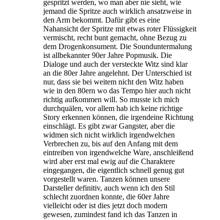
gespritzt werden, wo man aber nie sieht, wie
jemand die Spritze auch wirklich ansatzweise in
den Arm bekommt. Dafür gibt es eine
Nahansicht der Spritze mit etwas roter Flüssigkeit
vermischt, recht bunt gemacht, ohne Bezug zu
dem Drogenkonsument. Die Sounduntermalung
ist allbekannter 90er Jahre Popmusik. Die
Dialoge und auch der versteckte Witz sind klar
an die 80er Jahre angelehnt. Der Unterschied ist
nur, dass sie bei weitem nicht den Witz haben
wie in den 80ern wo das Tempo hier auch nicht
richtig aufkommen will. So musste ich mich
durchquälen, vor allem hab ich keine richtige
Story erkennen können, die irgendeine Richtung
einschlägt. Es gibt zwar Gangster, aber die
widmen sich nicht wirklich irgendwelchen
Verbrechen zu, bis auf den Anfang mit dem
eintreiben von irgendwelche Ware, anschleißend
wird aber erst mal ewig auf die Charaktere
eingegangen, die eigentlich schnell genug gut
vorgestellt waren. Tanzen können unsere
Darsteller definitiv, auch wenn ich den Stil
schlecht zuordnen konnte, die 60er Jahre
vielleicht oder ist dies jetzt doch modern
gewesen, zumindest fand ich das Tanzen in