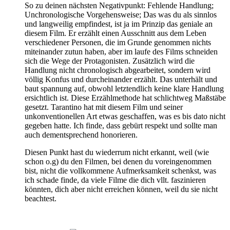
So zu deinen nächsten Negativpunkt: Fehlende Handlung;
Unchronologische Vorgehensweise; Das was du als sinnlos
und langweilig empfindest, ist ja im Prinzip das geniale an
diesem Film. Er erzählt einen Ausschnitt aus dem Leben
verschiedener Personen, die im Grunde genommen nichts
miteinander zutun haben, aber im laufe des Films schneiden
sich die Wege der Protagonisten. Zusätzlich wird die
Handlung nicht chronologisch abgearbeitet, sondern wird
völlig Konfus und durcheinander erzählt. Das unterhält und
baut spannung auf, obwohl letztendlich keine klare Handlung
ersichtlich ist. Diese Erzählmethode hat schlichtweg Maßstäbe
gesetzt. Tarantino hat mit diesem Film und seiner
unkonventionellen Art etwas geschaffen, was es bis dato nicht
gegeben hatte. Ich finde, dass gebürt respekt und sollte man
auch dementsprechend honorieren.
Diesen Punkt hast du wiederrum nicht erkannt, weil (wie
schon o.g) du den Filmen, bei denen du voreingenommen
bist, nicht die vollkommene Aufmerksamkeit schenkst, was
ich schade finde, da viele Filme die dich vllt. faszinieren
könnten, dich aber nicht erreichen können, weil du sie nicht
beachtest.