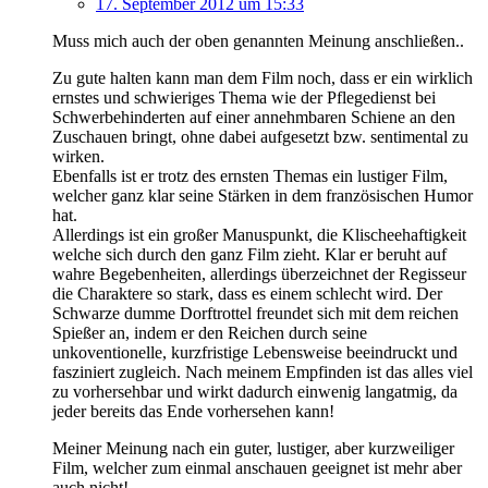
17. September 2012 um 15:33
Muss mich auch der oben genannten Meinung anschließen..
Zu gute halten kann man dem Film noch, dass er ein wirklich
ernstes und schwieriges Thema wie der Pflegedienst bei
Schwerbehinderten auf einer annehmbaren Schiene an den
Zuschauen bringt, ohne dabei aufgesetzt bzw. sentimental zu
wirken.
Ebenfalls ist er trotz des ernsten Themas ein lustiger Film,
welcher ganz klar seine Stärken in dem französischen Humor
hat.
Allerdings ist ein großer Manuspunkt, die Klischeehaftigkeit
welche sich durch den ganz Film zieht. Klar er beruht auf
wahre Begebenheiten, allerdings überzeichnet der Regisseur
die Charaktere so stark, dass es einem schlecht wird. Der
Schwarze dumme Dorftrottel freundet sich mit dem reichen
Spießer an, indem er den Reichen durch seine
unkoventionelle, kurzfristige Lebensweise beeindruckt und
fasziniert zugleich. Nach meinem Empfinden ist das alles viel
zu vorhersehbar und wirkt dadurch einwenig langatmig, da
jeder bereits das Ende vorhersehen kann!
Meiner Meinung nach ein guter, lustiger, aber kurzweiliger
Film, welcher zum einmal anschauen geeignet ist mehr aber
auch nicht!