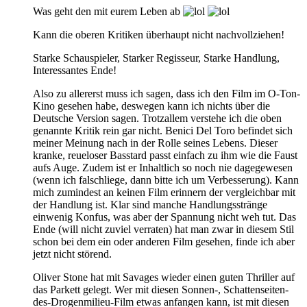
Was geht den mit eurem Leben ab
Kann die oberen Kritiken überhaupt nicht nachvollziehen!
Starke Schauspieler, Starker Regisseur, Starke Handlung,
Interessantes Ende!
Also zu allererst muss ich sagen, dass ich den Film im O-Ton-
Kino gesehen habe, deswegen kann ich nichts über die
Deutsche Version sagen. Trotzallem verstehe ich die oben
genannte Kritik rein gar nicht. Benici Del Toro befindet sich
meiner Meinung nach in der Rolle seines Lebens. Dieser
kranke, reueloser Basstard passt einfach zu ihm wie die Faust
aufs Auge. Zudem ist er Inhaltlich so noch nie dagegewesen
(wenn ich falschliege, dann bitte ich um Verbesserung). Kann
mich zumindest an keinen Film erinnern der vergleichbar mit
der Handlung ist. Klar sind manche Handlungsstränge
einwenig Konfus, was aber der Spannung nicht weh tut. Das
Ende (will nicht zuviel verraten) hat man zwar in diesem Stil
schon bei dem ein oder anderen Film gesehen, finde ich aber
jetzt nicht störend.
Oliver Stone hat mit Savages wieder einen guten Thriller auf
das Parkett gelegt. Wer mit diesen Sonnen-, Schattenseiten-
des-Drogenmilieu-Film etwas anfangen kann, ist mit diesen