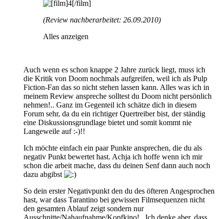
(Review nachberarbeitet: 26.09.2010)
Alles anzeigen
Auch wenn es schon knappe 2 Jahre zurück liegt, muss ich
die Kritik von Doom nochmals aufgreifen, weil ich als Pulp
Fiction-Fan das so nicht stehen lassen kann. Alles was ich in
meinem Review anspreche solltest du Doom nicht persönlich
nehmen!.. Ganz im Gegenteil ich schätze dich in diesem
Forum sehr, da du ein richtiger Quertreiber bist, der ständig
eine Diskussionsgrundlage bietet und somit kommt nie
Langeweile auf :-)!!
Ich möchte einfach ein paar Punkte ansprechen, die du als
negativ Punkt bewertet hast. Achja ich hoffe wenn ich mir
schon die arbeit mache, dass du deinen Senf dann auch noch
dazu abgibst
So dein erster Negativpunkt den du des öfteren Angesprochen
hast, war dass Tarantino bei gewissen Filmsequenzen nicht
den gesamten Ablauf zeigt sondern nur
Ausschnitte/Nahaufnahme/Kopfkino!.. Ich denke aber, dass