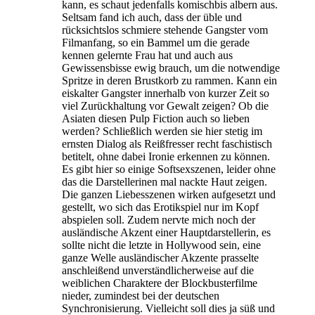
kann, es schaut jedenfalls komischbis albern aus.
Seltsam fand ich auch, dass der üble und
rücksichtslos schmiere stehende Gangster vom
Filmanfang, so ein Bammel um die gerade
kennen gelernte Frau hat und auch aus
Gewissensbisse ewig brauch, um die notwendige
Spritze in deren Brustkorb zu rammen. Kann ein
eiskalter Gangster innerhalb von kurzer Zeit so
viel Zurückhaltung vor Gewalt zeigen? Ob die
Asiaten diesen Pulp Fiction auch so lieben
werden? Schließlich werden sie hier stetig im
ernsten Dialog als Reißfresser recht faschistisch
betitelt, ohne dabei Ironie erkennen zu können.
Es gibt hier so einige Softsexszenen, leider ohne
das die Darstellerinen mal nackte Haut zeigen.
Die ganzen Liebesszenen wirken aufgesetzt und
gestellt, wo sich das Erotikspiel nur im Kopf
abspielen soll. Zudem nervte mich noch der
ausländische Akzent einer Hauptdarstellerin, es
sollte nicht die letzte in Hollywood sein, eine
ganze Welle ausländischer Akzente prasselte
anschleißend unverständlicherweise auf die
weiblichen Charaktere der Blockbusterfilme
nieder, zumindest bei der deutschen
Synchronisierung. Vielleicht soll dies ja süß und