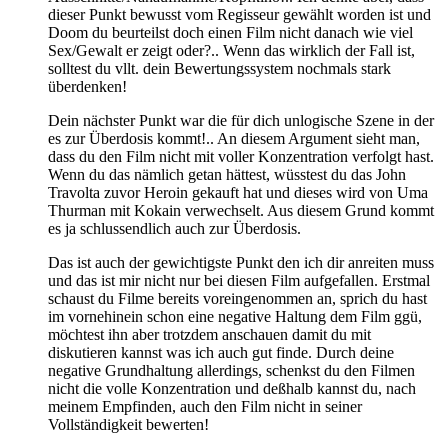
dieser Punkt bewusst vom Regisseur gewählt worden ist und
Doom du beurteilst doch einen Film nicht danach wie viel
Sex/Gewalt er zeigt oder?.. Wenn das wirklich der Fall ist,
solltest du vllt. dein Bewertungssystem nochmals stark
überdenken!
Dein nächster Punkt war die für dich unlogische Szene in der
es zur Überdosis kommt!.. An diesem Argument sieht man,
dass du den Film nicht mit voller Konzentration verfolgt hast.
Wenn du das nämlich getan hättest, wüsstest du das John
Travolta zuvor Heroin gekauft hat und dieses wird von Uma
Thurman mit Kokain verwechselt. Aus diesem Grund kommt
es ja schlussendlich auch zur Überdosis.
Das ist auch der gewichtigste Punkt den ich dir anreiten muss
und das ist mir nicht nur bei diesen Film aufgefallen. Erstmal
schaust du Filme bereits voreingenommen an, sprich du hast
im vornehinein schon eine negative Haltung dem Film ggü,
möchtest ihn aber trotzdem anschauen damit du mit
diskutieren kannst was ich auch gut finde. Durch deine
negative Grundhaltung allerdings, schenkst du den Filmen
nicht die volle Konzentration und deßhalb kannst du, nach
meinem Empfinden, auch den Film nicht in seiner
Vollständigkeit bewerten!