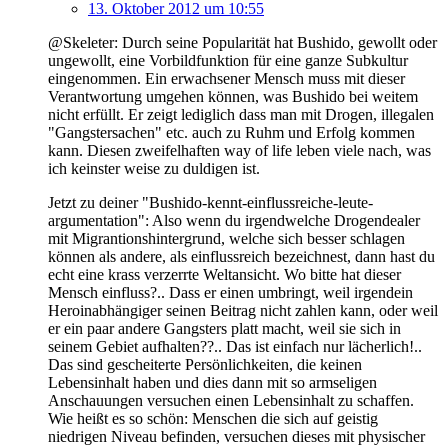
13. Oktober 2012 um 10:55
@Skeleter: Durch seine Popularität hat Bushido, gewollt oder
ungewollt, eine Vorbildfunktion für eine ganze Subkultur
eingenommen. Ein erwachsener Mensch muss mit dieser
Verantwortung umgehen können, was Bushido bei weitem
nicht erfüllt. Er zeigt lediglich dass man mit Drogen, illegalen
"Gangstersachen" etc. auch zu Ruhm und Erfolg kommen
kann. Diesen zweifelhaften way of life leben viele nach, was
ich keinster weise zu duldigen ist.
Jetzt zu deiner "Bushido-kennt-einflussreiche-leute-
argumentation": Also wenn du irgendwelche Drogendealer
mit Migrantionshintergrund, welche sich besser schlagen
können als andere, als einflussreich bezeichnest, dann hast du
echt eine krass verzerrte Weltansicht. Wo bitte hat dieser
Mensch einfluss?.. Dass er einen umbringt, weil irgendein
Heroinabhängiger seinen Beitrag nicht zahlen kann, oder weil
er ein paar andere Gangsters platt macht, weil sie sich in
seinem Gebiet aufhalten??.. Das ist einfach nur lächerlich!..
Das sind gescheiterte Persönlichkeiten, die keinen
Lebensinhalt haben und dies dann mit so armseligen
Anschauungen versuchen einen Lebensinhalt zu schaffen.
Wie heißt es so schön: Menschen die sich auf geistig
niedrigen Niveau befinden, versuchen dieses mit physischer