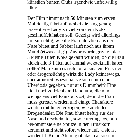
künstlich bunten Clubs irgendwie unfreiwillig
ulkig.
Der Film nimmt nach 50 Minuten zum ersten
Mal richtig fahrt auf, wobei die lang genug
präsentierte Lady zu viel von dem Koks
geschnüffelt haben soll. Gezeigt wird allerdings
nur so richtig, wie die Frau plötzlich aus der
Nase blutet und Sabber läuft noch aus ihrem
Mund (etwas eklig!). Zuvor wurde gezeigt, dass
3 kleine Tüten Koks gekauft wurden, ob die Frau
gleich alle 3 Tüten auf einmal weggeknallt haben
sollte? Man kann es sich nur ausmalen. Frustriert
oder drogensüchtig wirkt die Lady keineswegs,
eher amüsiert, wieso hat sie sich dann eine
Überdosis gegeben, nur aus Dummheit? Eine
nicht nachvollziehbare Handlung, die nun
wenigstens viel Panik auslöst, denn die Frau
muss gerettet werden und einige Charaktere
werden mit hineingezogen, wie auch der
Drogendealer. Die Frau blutet heftig aus der
Nase und erscheint tot, sowie regungslos, nun
bekommt sie eine Spritze in den Brustkorb
gerammt und steht sofort wieder auf, ja sie ist
wieder fit. Keine Ahnung ob das real so sein