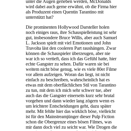
unter die Augen gerieben werden, McDonalds
wird dabei auch gerne erwähnt, ob die Firma hier
als Produzent einen Quentin Tarantino mit
unterstützt hat?
Die prominenten Hollywood Darsteller holen
noch einiges raus, ihre Schauspielleistung ist sehr
gut, insbesondere Bruce Willis, aber auch Samuel
L. Jackson spielt mit viel Emotionen und John
Travolta läst den cooleren Part raushängen. Zwar
können die Schauspieler überzeugen, aber nie
war ich so vertieft, dass ich das Gefühl hatte, hier
echte Gangster zu sehen. Dafür waren sie bei
weitem nicht böse genug, wie es viele 80er Filme
vor allem aufzeigen. Woran das liegt, ist nicht
einfach zu beschreiben, wahrscheinlich hat es
etwas mit dem oberflächlichen Stil von Tarantino
zu tun, mit dem ich mich sehr schwer tue, aber
auch das die Gangster einerseits kurz sehr brutal
vorgehen und dann wieder lang zögern wenn es
um leichtere Entscheidungen geht, dazu später
mehr. Mit fehlte hier das wirklich böse, vielleicht
ist für den Mainstreamjünger dieser Pulp Fiction
schon die Obergrenze eines bösen Filmes, was
mir dann doch viel zu seicht war. Wie Drogen die