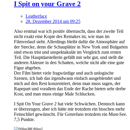
I Spit on your Grave 2
Leatherface
28. Dezember 2014 um 09:25
Also erstmal war ich positiv überrascht, dass der zweite Teil
nicht exakt eine Kopie des Remakes ist, wie man im
Filmverlauf sieht. Allerdings bleibt dafür die Atmosphäre auf
der Strecke, denn die Schauplätze in New York und Bulgarien
sind etwas trist und unspektakulär im Vergleich zum ersten
Teil. Die Hauptdarstellerin gefällt mir sehr gut, und stellt die
anderen Akteure in den Schatten, welche nicht alle eine gute
Figur abgeben.
Der Film bietet viele fragwürdige und auch unlogische
Szenen, ich hab das irgendwann einfach ausgeblendet und
mich auf den Rest konzentriert, denn man muss sagen, der
Rapepart und vorallem das Ende der Rache bieten sehr derbe
Kost, und man muss einige Male Schlucken.
I Spit On Your Grave 2 hat viele Schwächen. Dennoch kann
er überzeugen, aber ich hätte mir trotzdem ein bisschen mehr
Feinschlief gewünscht. Für Genrefans trotzdem ein Must-See.
7,5 Punkte.