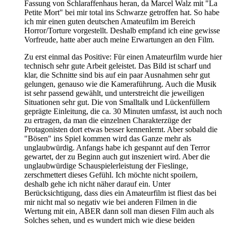
Fassung von Schlaraffenhaus heran, da Marcel Walz mit "La
Petite Mort" bei mir total ins Schwarze getroffen hat. So habe
ich mir einen guten deutschen Amateufilm im Bereich
Horror/Torture vorgestellt. Deshalb empfand ich eine gewisse
Vorfreude, hatte aber auch meine Erwartungen an den Film.
Zu erst einmal das Positive: Für einen Amateurfilm wurde hier
technisch sehr gute Arbeit geleistet. Das Bild ist scharf und
klar, die Schnitte sind bis auf ein paar Ausnahmen sehr gut
gelungen, genauso wie die Kameraführung. Auch die Musik
ist sehr passend gewählt, und unterstreicht die jeweiligen
Situationen sehr gut. Die von Smalltalk und Lückenfüllern
geprägte Einleitung, die ca. 30 Minuten umfasst, ist auch noch
zu ertragen, da man die einzelnen Charakterzüge der
Protagonisten dort etwas besser kennenlernt. Aber sobald die
"Bösen" ins Spiel kommen wird das Ganze mehr als
unglaubwürdig. Anfangs habe ich gespannt auf den Terror
gewartet, der zu Beginn auch gut inszeniert wird. Aber die
unglaubwürdige Schauspielerleistung der Fieslinge,
zerschmettert dieses Gefühl. Ich möchte nicht spoilern,
deshalb gehe ich nicht näher darauf ein. Unter
Berücksichtigung, dass dies ein Amateurfilm ist fliest das bei
mir nicht mal so negativ wie bei anderen Filmen in die
Wertung mit ein, ABER dann soll man diesen Film auch als
Solches sehen, und es wundert mich wie diese beiden