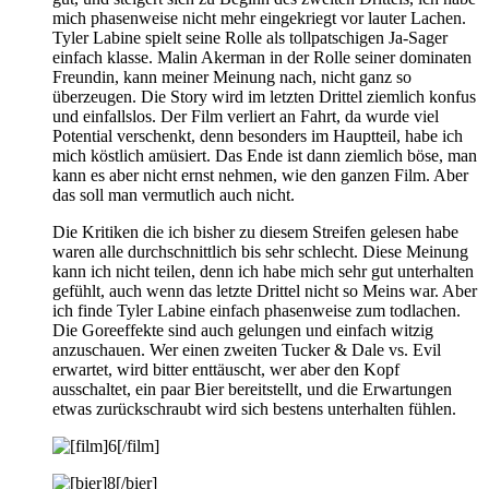
mich phasenweise nicht mehr eingekriegt vor lauter Lachen.
Tyler Labine spielt seine Rolle als tollpatschigen Ja-Sager
einfach klasse. Malin Akerman in der Rolle seiner dominaten
Freundin, kann meiner Meinung nach, nicht ganz so
überzeugen. Die Story wird im letzten Drittel ziemlich konfus
und einfallslos. Der Film verliert an Fahrt, da wurde viel
Potential verschenkt, denn besonders im Hauptteil, habe ich
mich köstlich amüsiert. Das Ende ist dann ziemlich böse, man
kann es aber nicht ernst nehmen, wie den ganzen Film. Aber
das soll man vermutlich auch nicht.
Die Kritiken die ich bisher zu diesem Streifen gelesen habe
waren alle durchschnittlich bis sehr schlecht. Diese Meinung
kann ich nicht teilen, denn ich habe mich sehr gut unterhalten
gefühlt, auch wenn das letzte Drittel nicht so Meins war. Aber
ich finde Tyler Labine einfach phasenweise zum todlachen.
Die Goreeffekte sind auch gelungen und einfach witzig
anzuschauen. Wer einen zweiten Tucker & Dale vs. Evil
erwartet, wird bitter enttäuscht, wer aber den Kopf
ausschaltet, ein paar Bier bereitstellt, und die Erwartungen
etwas zurückschraubt wird sich bestens unterhalten fühlen.