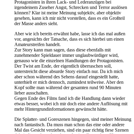
Protagonisten in ihren Lack- und Lederanzügen bei
irgendeinem Zuseher Angst, Schrecken und Terror auslösen
können? Klar ist meine Meinung subjektiv, aber objektiv
gesehen, kann ich mir nicht vorstellen, dass es ein Großteil
der Masse anders sieht.
Aber wie ich bereits erwähnt habe, lasse ich das mal außen
vor, angesichts der Tatsache, dass es sich hierbei um einen
Amateurstreifen handelt.
Zur Story kann man sagen, dass diese ebenfalls mit
zunehmender Spieldauer immer unglaubwürdiger wird,
genauso wie die einzelnen Handlungen der Protagonisten.
Der Twist am Ende, der eigentlich überraschen soll,
unterstreicht diese absurde Story einfach nur. Da ich mich
aber schon während des Sehens darauf eingestellt hatte,
unterhielt er mich dennoch, zumindest teilweise. Aber den
Kopf sollte man während der gesamten rund 90 Minuten
lieber ausschalten.
Gegen Ende des Films fand ich die Handlung dann wieder
etwas besser, wobei ich mir doch eine andere Auflösung mit
mehr Hintergrundinformationen gewünscht hätte.
Die Splatter- und Goreszenen hingegen, sind meiner Meinung
nach fantastisch. Da muss man schon das eine oder andere
Mal das Gesicht verziehen, sind ein paar richtig fiese Szenen