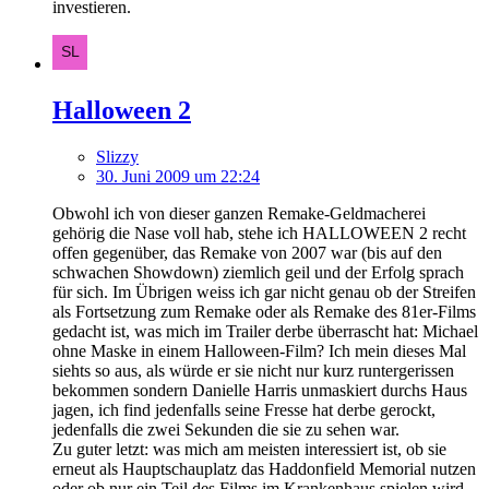
investieren.
Halloween 2
Slizzy
30. Juni 2009 um 22:24
Obwohl ich von dieser ganzen Remake-Geldmacherei
gehörig die Nase voll hab, stehe ich HALLOWEEN 2 recht
offen gegenüber, das Remake von 2007 war (bis auf den
schwachen Showdown) ziemlich geil und der Erfolg sprach
für sich. Im Übrigen weiss ich gar nicht genau ob der Streifen
als Fortsetzung zum Remake oder als Remake des 81er-Films
gedacht ist, was mich im Trailer derbe überrascht hat: Michael
ohne Maske in einem Halloween-Film? Ich mein dieses Mal
siehts so aus, als würde er sie nicht nur kurz runtergerissen
bekommen sondern Danielle Harris unmaskiert durchs Haus
jagen, ich find jedenfalls seine Fresse hat derbe gerockt,
jedenfalls die zwei Sekunden die sie zu sehen war.
Zu guter letzt: was mich am meisten interessiert ist, ob sie
erneut als Hauptschauplatz das Haddonfield Memorial nutzen
oder ob nur ein Teil des Films im Krankenhaus spielen wird,