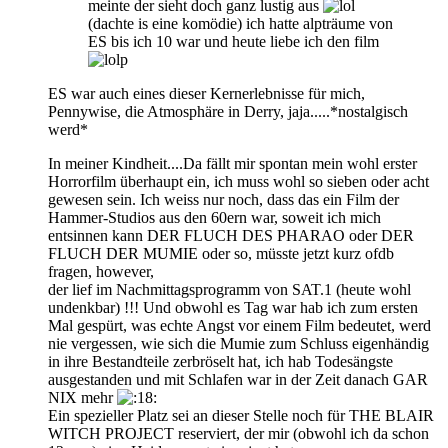
meinte der sieht doch ganz lustig aus
(dachte is eine komödie) ich hatte alpträume von
ES bis ich 10 war und heute liebe ich den film
ES war auch eines dieser Kernerlebnisse für mich,
Pennywise, die Atmosphäre in Derry, jaja.....*nostalgisch
werd*
In meiner Kindheit....Da fällt mir spontan mein wohl erster
Horrorfilm überhaupt ein, ich muss wohl so sieben oder acht
gewesen sein. Ich weiss nur noch, dass das ein Film der
Hammer-Studios aus den 60ern war, soweit ich mich
entsinnen kann DER FLUCH DES PHARAO oder DER
FLUCH DER MUMIE oder so, müsste jetzt kurz ofdb
fragen, however,
der lief im Nachmittagsprogramm von SAT.1 (heute wohl
undenkbar) !!! Und obwohl es Tag war hab ich zum ersten
Mal gespürt, was echte Angst vor einem Film bedeutet, werd
nie vergessen, wie sich die Mumie zum Schluss eigenhändig
in ihre Bestandteile zerbröselt hat, ich hab Todesängste
ausgestanden und mit Schlafen war in der Zeit danach GAR
NIX mehr
Ein spezieller Platz sei an dieser Stelle noch für THE BLAIR
WITCH PROJECT reserviert, der mir (obwohl ich da schon