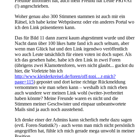
Freunde informiert hat, auch mein Freund hat Leute PRIVAT
(!) angeschrieben.
Woher genau also 300 Stimmen stammen ist auch mir ein
Rätsel, ich habe keine Webpräsenz oder ein anderes Portal wo
ich den Link präsentieren kann.
Das für Bild 11 dann zuerst kaum abgestimmt wurde und über
Nacht dann über 100 likes hatte fand ich auch seltsam, aber
wenn man Glück hat und den Link irgendwo veröffentlich
wo auch Leute tatsächlich für einen voten ist doch super. Als
ich das gesehen habe, habe ich den Link in zwei Foren
(übrigens zwei Klamottenforen, wers nicht glaubt... guckst du
hier, die Vorletzte bin ich
http://www.kleiderkreisel.de/foren/off-topi…r-mich?
page=115
) gepostet und dort keine richtige Rückmeldung
vernommen wie man sehen kann – weshalb ich mich eben
auch wundere wer meinen Link wohl (weiter-)verbreitet
haben könnte? Meine Freunde waren es nicht und die
Stimmen meiner Geschwister und einpaar unbeantwortete
Mails sind ja auch noch ausstehend.
Ich denke einer der Admins kann sicherlich mehr dazu sagen
(evtl. Foren-Statistik?) - auch wenn man mich nicht persönlich
angegriffen hat, fühle ich mich gerade mega unwohl in meiner
Position.