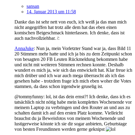
sansan
14. Januar 2013 um 11:58
Danke das ist sehr nett von euch, ich weiß ja das man mich
nicht angegriffen hat trotz alle dem hat das eben einen
komischen Beigeschmack hinterlassen. Ich denke, dass ist
auch nachvollziehbar. /:
AnnaJuke
: Nun ja, mein Vorletzter Stand war ja, dass Bild 11
20 Stimmen mehr hatte und ich ja bis zu dem Zeitpunkt schon
von besagten 20 FB Leuten Rückmeldung bekommen habe
und nicht mit weiteren Stimmen rechnen konnte. Deshalb
wundert es mich ja, wie sich das entwickelt hat. Klar freue ich
mich drüber und ich war auch mega überrascht als ich das
gesehen habe - trotzdem frage ich mich eben woher die Votes
stammen, da dass schon irgendwie gruselig ist.
@tommyfunny: lol, ist das dein ernst?! Ich denke, dass ich es
tatsächlich nicht nötig habe mein komplettes Wochenende vor
meinem Laptop zu verbringen und den Router an und aus zu
schalten damit ich auf den ersten Platz komme. Vielleicht
brauchst du ja Beweisfotos von meinem Wochenende und
lustigerweise könnte ich sie dir sogar anbieten, Geburtstage
von besten Freundinnen werden gerne geknipst