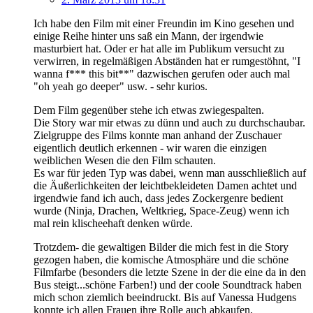
Ich habe den Film mit einer Freundin im Kino gesehen und
einige Reihe hinter uns saß ein Mann, der irgendwie
masturbiert hat. Oder er hat alle im Publikum versucht zu
verwirren, in regelmäßigen Abständen hat er rumgestöhnt, "I
wanna f*** this bit**" dazwischen gerufen oder auch mal
"oh yeah go deeper" usw. - sehr kurios.
Dem Film gegenüber stehe ich etwas zwiegespalten.
Die Story war mir etwas zu dünn und auch zu durchschaubar.
Zielgruppe des Films konnte man anhand der Zuschauer
eigentlich deutlich erkennen - wir waren die einzigen
weiblichen Wesen die den Film schauten.
Es war für jeden Typ was dabei, wenn man ausschließlich auf
die Äußerlichkeiten der leichtbekleideten Damen achtet und
irgendwie fand ich auch, dass jedes Zockergenre bedient
wurde (Ninja, Drachen, Weltkrieg, Space-Zeug) wenn ich
mal rein klischeehaft denken würde.
Trotzdem- die gewaltigen Bilder die mich fest in die Story
gezogen haben, die komische Atmosphäre und die schöne
Filmfarbe (besonders die letzte Szene in der die eine da in den
Bus steigt...schöne Farben!) und der coole Soundtrack haben
mich schon ziemlich beeindruckt. Bis auf Vanessa Hudgens
konnte ich allen Frauen ihre Rolle auch abkaufen,