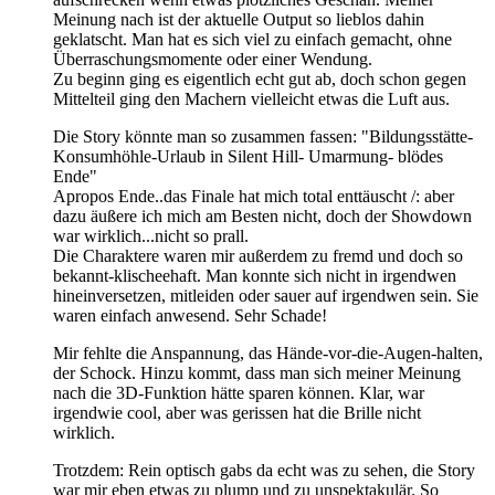
Meinung nach ist der aktuelle Output so lieblos dahin
geklatscht. Man hat es sich viel zu einfach gemacht, ohne
Überraschungsmomente oder einer Wendung.
Zu beginn ging es eigentlich echt gut ab, doch schon gegen
Mittelteil ging den Machern vielleicht etwas die Luft aus.
Die Story könnte man so zusammen fassen: "Bildungsstätte-
Konsumhöhle-Urlaub in Silent Hill- Umarmung- blödes
Ende"
Apropos Ende..das Finale hat mich total enttäuscht /: aber
dazu äußere ich mich am Besten nicht, doch der Showdown
war wirklich...nicht so prall.
Die Charaktere waren mir außerdem zu fremd und doch so
bekannt-klischeehaft. Man konnte sich nicht in irgendwen
hineinversetzen, mitleiden oder sauer auf irgendwen sein. Sie
waren einfach anwesend. Sehr Schade!
Mir fehlte die Anspannung, das Hände-vor-die-Augen-halten,
der Schock. Hinzu kommt, dass man sich meiner Meinung
nach die 3D-Funktion hätte sparen können. Klar, war
irgendwie cool, aber was gerissen hat die Brille nicht
wirklich.
Trotzdem: Rein optisch gabs da echt was zu sehen, die Story
war mir eben etwas zu plump und zu unspektakulär. So