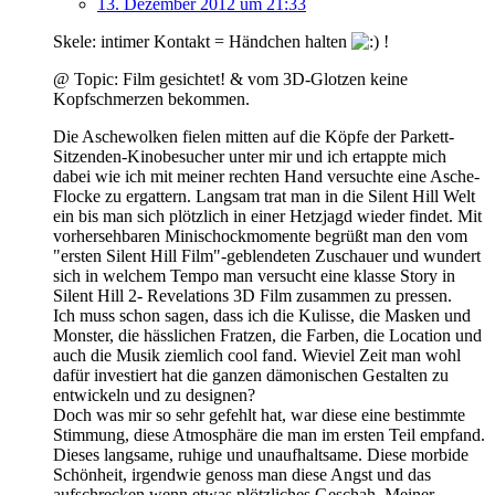
13. Dezember 2012 um 21:33
Skele: intimer Kontakt = Händchen halten
!
@ Topic: Film gesichtet! & vom 3D-Glotzen keine
Kopfschmerzen bekommen.
Die Aschewolken fielen mitten auf die Köpfe der Parkett-
Sitzenden-Kinobesucher unter mir und ich ertappte mich
dabei wie ich mit meiner rechten Hand versuchte eine Asche-
Flocke zu ergattern. Langsam trat man in die Silent Hill Welt
ein bis man sich plötzlich in einer Hetzjagd wieder findet. Mit
vorhersehbaren Minischockmomente begrüßt man den vom
"ersten Silent Hill Film"-geblendeten Zuschauer und wundert
sich in welchem Tempo man versucht eine klasse Story in
Silent Hill 2- Revelations 3D Film zusammen zu pressen.
Ich muss schon sagen, dass ich die Kulisse, die Masken und
Monster, die hässlichen Fratzen, die Farben, die Location und
auch die Musik ziemlich cool fand. Wieviel Zeit man wohl
dafür investiert hat die ganzen dämonischen Gestalten zu
entwickeln und zu designen?
Doch was mir so sehr gefehlt hat, war diese eine bestimmte
Stimmung, diese Atmosphäre die man im ersten Teil empfand.
Dieses langsame, ruhige und unaufhaltsame. Diese morbide
Schönheit, irgendwie genoss man diese Angst und das
aufschrecken wenn etwas plötzliches Geschah. Meiner