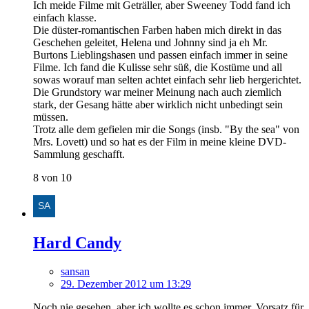
Ich meide Filme mit Geträller, aber Sweeney Todd fand ich
einfach klasse.
Die düster-romantischen Farben haben mich direkt in das
Geschehen geleitet, Helena und Johnny sind ja eh Mr.
Burtons Lieblingshasen und passen einfach immer in seine
Filme. Ich fand die Kulisse sehr süß, die Kostüme und all
sowas worauf man selten achtet einfach sehr lieb hergerichtet.
Die Grundstory war meiner Meinung nach auch ziemlich
stark, der Gesang hätte aber wirklich nicht unbedingt sein
müssen.
Trotz alle dem gefielen mir die Songs (insb. "By the sea" von
Mrs. Lovett) und so hat es der Film in meine kleine DVD-
Sammlung geschafft.
8 von 10
Hard Candy
sansan
29. Dezember 2012 um 13:29
Noch nie gesehen, aber ich wollte es schon immer. Vorsatz für