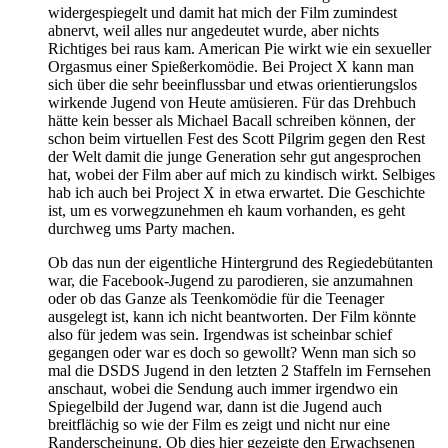
widergespiegelt und damit hat mich der Film zumindest
abnervt, weil alles nur angedeutet wurde, aber nichts
Richtiges bei raus kam. American Pie wirkt wie ein sexueller
Orgasmus einer Spießerkomödie. Bei Project X kann man
sich über die sehr beeinflussbar und etwas orientierungslos
wirkende Jugend von Heute amüsieren. Für das Drehbuch
hätte kein besser als Michael Bacall schreiben können, der
schon beim virtuellen Fest des Scott Pilgrim gegen den Rest
der Welt damit die junge Generation sehr gut angesprochen
hat, wobei der Film aber auf mich zu kindisch wirkt. Selbiges
hab ich auch bei Project X in etwa erwartet. Die Geschichte
ist, um es vorwegzunehmen eh kaum vorhanden, es geht
durchweg ums Party machen.
Ob das nun der eigentliche Hintergrund des Regiedebütanten
war, die Facebook-Jugend zu parodieren, sie anzumahnen
oder ob das Ganze als Teenkomödie für die Teenager
ausgelegt ist, kann ich nicht beantworten. Der Film könnte
also für jedem was sein. Irgendwas ist scheinbar schief
gegangen oder war es doch so gewollt? Wenn man sich so
mal die DSDS Jugend in den letzten 2 Staffeln im Fernsehen
anschaut, wobei die Sendung auch immer irgendwo ein
Spiegelbild der Jugend war, dann ist die Jugend auch
breitflächig so wie der Film es zeigt und nicht nur eine
Randerscheinung. Ob dies hier gezeigte den Erwachsenen