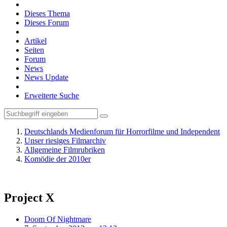
Dieses Thema
Dieses Forum
Artikel
Seiten
Forum
News
News Update
Erweiterte Suche
Deutschlands Medienforum für Horrorfilme und Independent
Unser riesiges Filmarchiv
Allgemeine Filmrubriken
Komödie der 2010er
Project X
Doom Of Nightmare