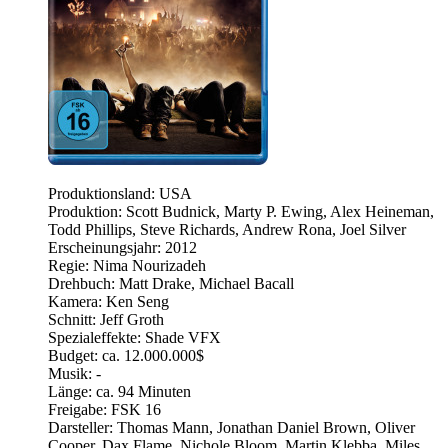
Produktionsland: USA
Produktion: Scott Budnick, Marty P. Ewing, Alex Heineman,
Todd Phillips, Steve Richards, Andrew Rona, Joel Silver
Erscheinungsjahr: 2012
Regie: Nima Nourizadeh
Drehbuch: Matt Drake, Michael Bacall
Kamera: Ken Seng
Schnitt: Jeff Groth
Spezialeffekte: Shade VFX
Budget: ca. 12.000.000$
Musik: -
Länge: ca. 94 Minuten
Freigabe: FSK 16
Darsteller: Thomas Mann, Jonathan Daniel Brown, Oliver
Cooper, Dax Flame, Nichole Bloom, Martin Klebba, Miles