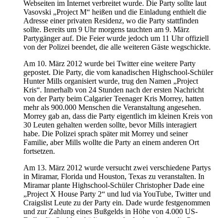
Webseiten im Internet verbreitet wurde. Die Party sollte laut
Vasovski „Project M“ heißen und die Einladung enthielt die
Adresse einer privaten Residenz, wo die Party stattfinden
sollte. Bereits um 9 Uhr morgens tauchten am 9. März
Partygänger auf. Die Feier wurde jedoch um 11 Uhr offiziell
von der Polizei beendet, die alle weiteren Gäste wegschickte.
Am 10. März 2012 wurde bei Twitter eine weitere Party
gepostet. Die Party, die vom kanadischen Highschool-Schüler
Hunter Mills organisiert wurde, trug den Namen „Project
Kris“. Innerhalb von 24 Stunden nach der ersten Nachricht
von der Party beim Calgarier Teenager Kris Morrey, hatten
mehr als 900.000 Menschen die Veranstaltung angesehen.
Morrey gab an, dass die Party eigentlich im kleinen Kreis von
30 Leuten gehalten werden sollte, bevor Mills interagiert
habe. Die Polizei sprach später mit Morrey und seiner
Familie, aber Mills wollte die Party an einem anderen Ort
fortsetzen.
Am 13. März 2012 wurde versucht zwei verschiedene Partys
in Miramar, Florida und Houston, Texas zu veranstalten. In
Miramar plante Highschool-Schüler Christopher Dade eine
„Project X House Party 2“ und lud via YouTube, Twitter und
Craigslist Leute zu der Party ein. Dade wurde festgenommen
und zur Zahlung eines Bußgelds in Höhe von 4.000 US-