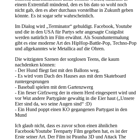
einem Extremfall mündend, den es bis dato so wohl noch
nicht gab, den es aber durchaus vorstellbar in Zukunft geben
könnte. Es ist sogar sehr wahrscheinlich.
Im Dialog wird „Terminator“ gehuldigt. Facebook, Youtube
und die in den USA für Partys sehr angesagte Craigslist
werden natürlich im Film erwähnt. Als Sounduntermalung
gibt es eine moderne Art des HipHop-Battle-Pop, Techno-Pop
und allgekanntes wie Metallica auf die Ohren.
Die witzigsten Szenen der sorglosen Teens, die kaum
nachdenken können:
- Der Hund fliegt fast mit den Ballons weg.
- Es wird vom Dach des Hauses aus mit dem Skateboard
runtergesprungen
- Baseball spielen mit dem Gartenzwerg
- Ein fieser Girfzwerg der in einem Herd eingesperrt wird und
vor Wut andere Partygäste gewaltig in die Eier haut („Unsere
Eier sind da, wo seine Augen sind“ :D)
- Ein Hund poppt einen KO gegangenen Partygast in den
Mund
Ich glaub nicht, dass es zuvor schon einen ähnlichen
Facebook/Youtube Teenparty Film gegeben hat, es ist der
Erste seiner Art. Der Film ist Piranha 3D und Attack The