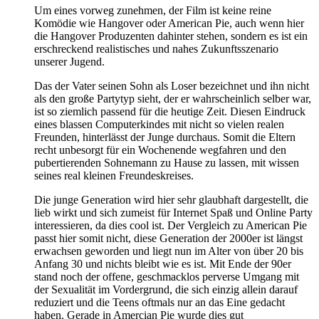
Um eines vorweg zunehmen, der Film ist keine reine
Komödie wie Hangover oder American Pie, auch wenn hier
die Hangover Produzenten dahinter stehen, sondern es ist ein
erschreckend realistisches und nahes Zukunftsszenario
unserer Jugend.
Das der Vater seinen Sohn als Loser bezeichnet und ihn nicht
als den große Partytyp sieht, der er wahrscheinlich selber war,
ist so ziemlich passend für die heutige Zeit. Diesen Eindruck
eines blassen Computerkindes mit nicht so vielen realen
Freunden, hinterlässt der Junge durchaus. Somit die Eltern
recht unbesorgt für ein Wochenende wegfahren und den
pubertierenden Sohnemann zu Hause zu lassen, mit wissen
seines real kleinen Freundeskreises.
Die junge Generation wird hier sehr glaubhaft dargestellt, die
lieb wirkt und sich zumeist für Internet Spaß und Online Party
interessieren, da dies cool ist. Der Vergleich zu American Pie
passt hier somit nicht, diese Generation der 2000er ist längst
erwachsen geworden und liegt nun im Alter von über 20 bis
Anfang 30 und nichts bleibt wie es ist. Mit Ende der 90er
stand noch der offene, geschmacklos perverse Umgang mit
der Sexualität im Vordergrund, die sich einzig allein darauf
reduziert und die Teens oftmals nur an das Eine gedacht
haben. Gerade in Amercian Pie wurde dies gut