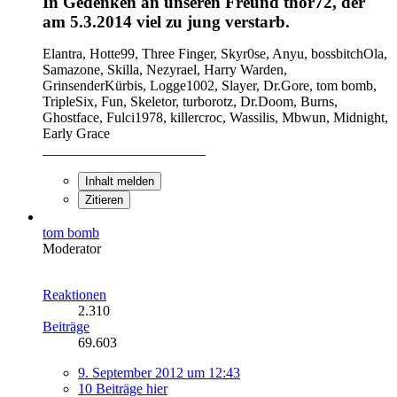
In Gedenken an unseren Freund thor72, der
am 5.3.2014 viel zu jung verstarb.
Elantra, Hotte99, Three Finger, Skyr0se, Anyu, bossbitchOla,
Samazone, Skilla, Nezyrael, Harry Warden,
GrinsenderKürbis, Logge1002, Slayer, Dr.Gore, tom bomb,
TripleSix, Fun, Skeletor, turborotz, Dr.Doom, Burns,
Ghostface, Fulci1978, killercroc, Wassilis, Mbwun, Midnight,
Early Grace
_______________________
Inhalt melden
Zitieren
tom bomb
Moderator
Reaktionen
2.310
Beiträge
69.603
9. September 2012 um 12:43
10 Beiträge hier