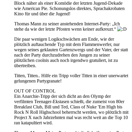
Block näher als einer Komödie der letzten Jugend-Dekade
wie American Pie. Schonungslos direktes, Sprachakrobaten
Kino für und über die Jugend!
Thomas Mann zu seiner anstehenden Internet-Party: „Ich
stehe da wie der letzte Pfosten wenn keiner aufkreuzt.“
Die paar wenigen Logikschwächen am Ende, wie der
plötzlich auftauchende Typ mit dem Flammenwerfer, nur
wegen seines geklauten Gartenzwergs und der Vater, der statt
nach der Party durchzudrehen den Jungen zu seiner
plötzlichen coolnis auch noch irgendwo gratuliert, ist zu
übertreiben.
Titten, Titten.. Hilfe ein Tripp voller Titten in einer unerwartet
gelungenen Partygranate!
OUT OF CONTROL
Ein Anarchie-Tripp der sich dicht an den Olymp der
verfilmten Teenager-Ekstasen schießt, die zumeist von 80er
Breakfast Club, Bill und Ted, Class of Nuke 'Em High bis
Rock N Roll Highschool beherrscht werden, wo plötzlich mit
Project X nach Jahrzehnten mal was recht weit an die Top 10
ran katapultiert wird.