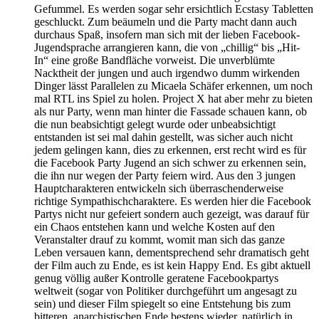
Gefummel. Es werden sogar sehr ersichtlich Ecstasy Tabletten
geschluckt. Zum beäumeln und die Party macht dann auch
durchaus Spaß, insofern man sich mit der lieben Facebook-
Jugendsprache arrangieren kann, die von „chillig“ bis „Hit-
In“ eine große Bandfläche vorweist. Die unverblümte
Nacktheit der jungen und auch irgendwo dumm wirkenden
Dinger lässt Parallelen zu Micaela Schäfer erkennen, um noch
mal RTL ins Spiel zu holen. Project X hat aber mehr zu bieten
als nur Party, wenn man hinter die Fassade schauen kann, ob
die nun beabsichtigt gelegt wurde oder unbeabsichtigt
entstanden ist sei mal dahin gestellt, was sicher auch nicht
jedem gelingen kann, dies zu erkennen, erst recht wird es für
die Facebook Party Jugend an sich schwer zu erkennen sein,
die ihn nur wegen der Party feiern wird. Aus den 3 jungen
Hauptcharakteren entwickeln sich überraschenderweise
richtige Sympathischcharaktere. Es werden hier die Facebook
Partys nicht nur gefeiert sondern auch gezeigt, was darauf für
ein Chaos entstehen kann und welche Kosten auf den
Veranstalter drauf zu kommt, womit man sich das ganze
Leben versauen kann, dementsprechend sehr dramatisch geht
der Film auch zu Ende, es ist kein Happy End. Es gibt aktuell
genug völlig außer Kontrolle geratene Facebookpartys
weltweit (sogar von Politiker durchgeführt um angesagt zu
sein) und dieser Film spiegelt so eine Entstehung bis zum
bitteren, anarchistischen Ende bestens wieder, natürlich in