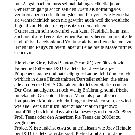
nun Angst machen muss sei mal dahingestellt, die junge
Generation galt ja schon seit den 70ern als hoffnungslos
verloren aber so orientierungslos und Partygeil wie Heute hat
sie wahrscheinlich noch nie gewirkt, auch weil die westliche
Jugend von Heute im Gegensatz zu den anderen
Generationen sehr sorgenfrei sein kann. Natürlich kann man
auch nicht alle Teens über einen Kamm scheren und nicht alle
sind oft bei Facebook und Youtube aktiv um Leute kennen zu
lernen und Partys zu feiern, aber auf eine breite Masse trifft es
sicher zu.
Blondiene Kirby Bliss Blanton (Scar 3D) verhält sich wie
Fabienne Rothe aus DSDS zuletzt, hat dieselbe arge
Püppchensprache und hat stetig gute Laune. Ich könnte mich
wirklich in diese Filmcharaktere/Darsteller suhlen, die einen
alle an diverse DSDS Charaktere der letzten Staffel erinnern.
Der Cast hat allgemein noch wenig Erfahrung, somit frische
unbekannte Gesichter. Thomas Mann als jugendlicher
Hauptakteur könnte auch ein Junge unter vielen sein, er wirkt
wie alle Teens natürlich, aber zunächst auch irgendwo
unauffällig bis leicht blass, also keineswegs mit den 80er/90er
Proll-Teens oder den American Pie Teens der 2000er zu
vergleichen.
Project X ist zunächst etwa so unterhaltsam wie Joey Heindle
bei DSDS zuletzt oder Jackpot! Pietro Lombardi und die