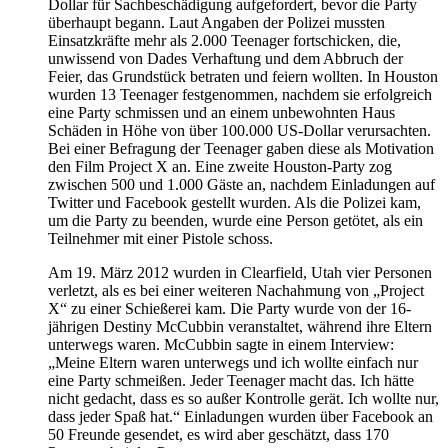
Dollar für Sachbeschädigung aufgefordert, bevor die Party
überhaupt begann. Laut Angaben der Polizei mussten
Einsatzkräfte mehr als 2.000 Teenager fortschicken, die,
unwissend von Dades Verhaftung und dem Abbruch der
Feier, das Grundstück betraten und feiern wollten. In Houston
wurden 13 Teenager festgenommen, nachdem sie erfolgreich
eine Party schmissen und an einem unbewohnten Haus
Schäden in Höhe von über 100.000 US-Dollar verursachten.
Bei einer Befragung der Teenager gaben diese als Motivation
den Film Project X an. Eine zweite Houston-Party zog
zwischen 500 und 1.000 Gäste an, nachdem Einladungen auf
Twitter und Facebook gestellt wurden. Als die Polizei kam,
um die Party zu beenden, wurde eine Person getötet, als ein
Teilnehmer mit einer Pistole schoss.
Am 19. März 2012 wurden in Clearfield, Utah vier Personen
verletzt, als es bei einer weiteren Nachahmung von „Project
X“ zu einer Schießerei kam. Die Party wurde von der 16-
jährigen Destiny McCubbin veranstaltet, während ihre Eltern
unterwegs waren. McCubbin sagte in einem Interview:
„Meine Eltern waren unterwegs und ich wollte einfach nur
eine Party schmeißen. Jeder Teenager macht das. Ich hätte
nicht gedacht, dass es so außer Kontrolle gerät. Ich wollte nur,
dass jeder Spaß hat.“ Einladungen wurden über Facebook an
50 Freunde gesendet, es wird aber geschätzt, dass 170