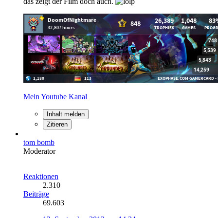
das zeigt der Film doch auch.
Mein Youtube Kanal
Inhalt melden
Zitieren
tom bomb
Moderator
Reaktionen
2.310
Beiträge
69.603