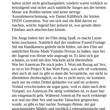
haben sicher nicht geschauspielert, sondern waren wirklich so
belustigend und sicher auch natürliche Junges aus der breiten
Masse wie Bohlen meinte und keine nervige
Ausnahmeerscheinung, wie Daniel Küblböck der letzten
DSDS Generation. Nur um sich mal ein Bild davon zu
machen, welche Jugend hier präsent ist, was gerade ältere
Filmfans auch abschrecken könnte.
Die Jungs haben hier im Film stetig Spaß, es macht Laune
beim zuschauen. Natürlich darf der moderne Found-Footage
Stil mit Handkamera gedreht nicht fehlen, um den Film auf
natürlichen Home Made Youtube-Niveau zu halten, dass bei
der Jugend von Heute sehr angesagt ist. Es lässt sich gut
schauen, es wird mit dem Wackeln nicht übertrieben.
War bei American Pie noch jedes 3. Wort mit Bezug auf Sex,
so ist es bei Project X das Wort Party, was sehr oft vorkommt,
aber auch ab und zu gibt es dann die Sexsprüche, nur nicht zu
übertrieben diesbezüglich, so das es nicht nervt, sie kommen
auch nur im ersten Drittel gehäufter vor und im weiteren
Verlauf verschwinden sie sogar ganz, weil es dann nach dem
Vorspiel, wo American Pie stetig verblieben ist, es dann hier
ans eingemacht geht. Während American Pie noch verklempt
war und nur über Sex und nackte Tatsachen gesprochen
wurde, so gibt es hier nackte Teenager-Brüste, der gut
ausschauenden Mädels und reichlich Lesbengeknutsche und