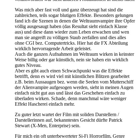
Was mich aber fast voll und ganz überzeugt hat sind die
zahlreichen, teils sogar blutigen Effekte. Besonders gelungen
fand ich die Szenen in denen die Weltraumvampire ihre Opfer
völlig ausgesaugt haben (das Resultat sieht einfach Klasse
aus) und diese dann wieder zum Leben erwachen und wen
man sie angreift zu völligen Staub zerfallen und dies alles
ohne CGI bez. Computertricks. Hier hat die FX Abteilung
wirklich hervorragende Arbeit geleistet.
Auch die ganzen Aufnahmen im Weltraum wirken in keinster
Weise billig oder gar künstlich, nein sie haben ein wirklich
gutes Niveau.
Aber es gibt auch einen Schwachpunkt was die Effekte
betrifft, denn es wird viel mit künstlichen Blitzen gearbeitet
z.B. beim Aussaugen bez. wenn die Seelen vom Mutterschiff
der Alienvampire aufgesogen werden, sieht in meinen Augen
einfach nicht gut aus und lässt das Geschehen einfach zu
überladen wirken. Schade, denn manchmal wäre weniger
Effekt Hascherei einfach mehr.
Zu guter letzt wartet der Film mit soliden Darstellern /
Darstellerinnen auf, bekanntestes Gesicht dürfte Patrick
Stewart (X-Men, Enterprise) sein.
Für mich ein oft unterbewerteter Si-Fi Horrorfilm, Genre