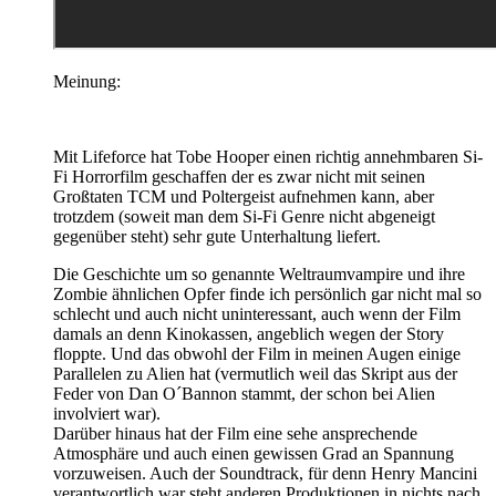
Meinung:
Mit Lifeforce hat Tobe Hooper einen richtig annehmbaren Si-
Fi Horrorfilm geschaffen der es zwar nicht mit seinen
Großtaten TCM und Poltergeist aufnehmen kann, aber
trotzdem (soweit man dem Si-Fi Genre nicht abgeneigt
gegenüber steht) sehr gute Unterhaltung liefert.
Die Geschichte um so genannte Weltraumvampire und ihre
Zombie ähnlichen Opfer finde ich persönlich gar nicht mal so
schlecht und auch nicht uninteressant, auch wenn der Film
damals an denn Kinokassen, angeblich wegen der Story
floppte. Und das obwohl der Film in meinen Augen einige
Parallelen zu Alien hat (vermutlich weil das Skript aus der
Feder von Dan O´Bannon stammt, der schon bei Alien
involviert war).
Darüber hinaus hat der Film eine sehe ansprechende
Atmosphäre und auch einen gewissen Grad an Spannung
vorzuweisen. Auch der Soundtrack, für denn Henry Mancini
verantwortlich war steht anderen Produktionen in nichts nach.