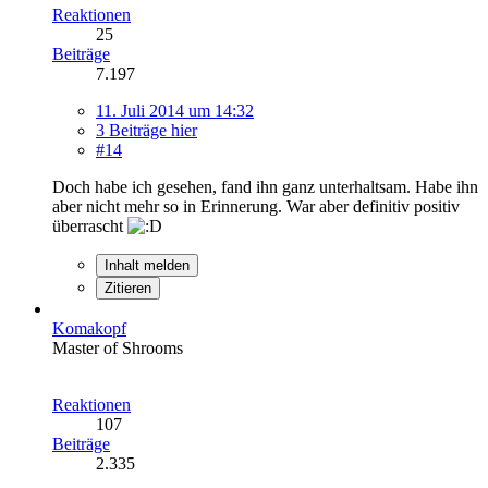
Reaktionen
25
Beiträge
7.197
11. Juli 2014 um 14:32
3 Beiträge hier
#14
Doch habe ich gesehen, fand ihn ganz unterhaltsam. Habe ihn
aber nicht mehr so in Erinnerung. War aber definitiv positiv
überrascht
Inhalt melden
Zitieren
Komakopf
Master of Shrooms
Reaktionen
107
Beiträge
2.335