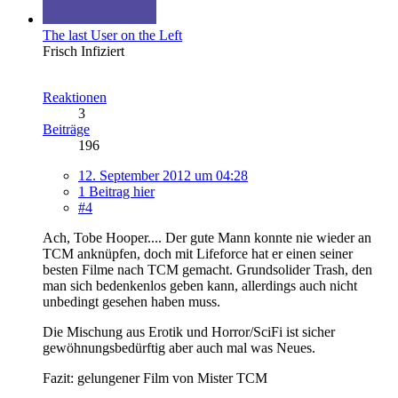
The last User on the Left
Frisch Infiziert
Reaktionen
3
Beiträge
196
12. September 2012 um 04:28
1 Beitrag hier
#4
Ach, Tobe Hooper.... Der gute Mann konnte nie wieder an
TCM anknüpfen, doch mit Lifeforce hat er einen seiner
besten Filme nach TCM gemacht. Grundsolider Trash, den
man sich bedenkenlos geben kann, allerdings auch nicht
unbedingt gesehen haben muss.
Die Mischung aus Erotik und Horror/SciFi ist sicher
gewöhnungsbedürftig aber auch mal was Neues.
Fazit: gelungener Film von Mister TCM