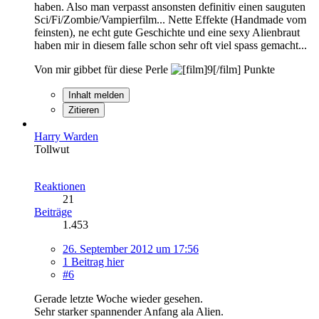
haben. Also man verpasst ansonsten definitiv einen sauguten
Sci/Fi/Zombie/Vampierfilm... Nette Effekte (Handmade vom
feinsten), ne echt gute Geschichte und eine sexy Alienbraut
haben mir in diesem falle schon sehr oft viel spass gemacht...
Von mir gibbet für diese Perle
Punkte
Inhalt melden
Zitieren
Harry Warden
Tollwut
Reaktionen
21
Beiträge
1.453
26. September 2012 um 17:56
1 Beitrag hier
#6
Gerade letzte Woche wieder gesehen.
Sehr starker spannender Anfang ala Alien.