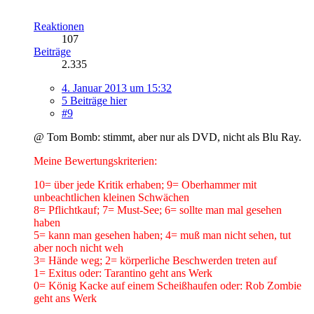
Reaktionen
107
Beiträge
2.335
4. Januar 2013 um 15:32
5 Beiträge hier
#9
@ Tom Bomb: stimmt, aber nur als DVD, nicht als Blu Ray.
Meine Bewertungskriterien:
10= über jede Kritik erhaben; 9= Oberhammer mit
unbeachtlichen kleinen Schwächen
8= Pflichtkauf; 7= Must-See; 6= sollte man mal gesehen
haben
5= kann man gesehen haben; 4= muß man nicht sehen, tut
aber noch nicht weh
3= Hände weg; 2= körperliche Beschwerden treten auf
1= Exitus oder: Tarantino geht ans Werk
0= König Kacke auf einem Scheißhaufen oder: Rob Zombie
geht ans Werk