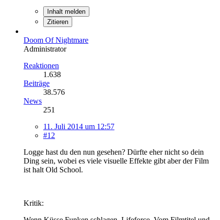
Inhalt melden
Zitieren
Doom Of Nightmare
Administrator
Reaktionen
1.638
Beiträge
38.576
News
251
11. Juli 2014 um 12:57
#12
Logge hast du den nun gesehen? Dürfte eher nicht so dein
Ding sein, wobei es viele visuelle Effekte gibt aber der Film
ist halt Old School.
Kritik:
Wenn Küsse Funken schlagen, Lifeforce. Vom Filmtitel und