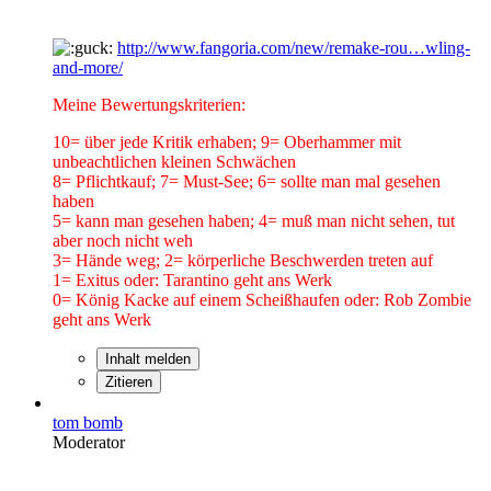
http://www.fangoria.com/new/remake-rou…wling-
and-more/
Meine Bewertungskriterien:
10= über jede Kritik erhaben; 9= Oberhammer mit
unbeachtlichen kleinen Schwächen
8= Pflichtkauf; 7= Must-See; 6= sollte man mal gesehen
haben
5= kann man gesehen haben; 4= muß man nicht sehen, tut
aber noch nicht weh
3= Hände weg; 2= körperliche Beschwerden treten auf
1= Exitus oder: Tarantino geht ans Werk
0= König Kacke auf einem Scheißhaufen oder: Rob Zombie
geht ans Werk
Inhalt melden
Zitieren
tom bomb
Moderator