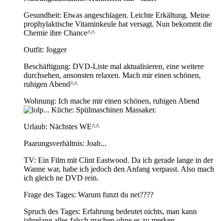
Gesundheit: Etwas angeschlagen. Leichte Erkältung. Meine
prophylaktische Vitaminkeule hat versagt. Nun bekommt die
Chemie ihre Chance^^
Outfit: Jogger
Beschäftigung: DVD-Liste mal aktualisieren, eine weitere
durchsehen, ansonsten relaxen. Mach mir einen schönen,
ruhigen Abend^^
Wohnung: Ich mache mir einen schönen, ruhigen Abend
... Küche: Spülmaschinen Massaker.
Urlaub: Nächstes WE^^
Paarungsverhältnis: Joah...
TV: Ein Film mit Clint Eastwood. Da ich gerade lange in der
Wanne war, habe ich jedoch den Anfang verpasst. Also mach
ich gleich ne DVD rein.
Frage des Tages: Warum funzt du net????
Spruch des Tages: Erfahrung bedeutet nichts, man kann
jahrelang alles falsch machen ohne es zu merken.