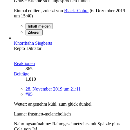
Grüße: Alle die sich angesprochen fühlen
Einmal editiert, zuletzt von
Black_Cobra
(
6. Dezember 2019
um 15:40
)
Inhalt melden
Zitieren
Knorrhahn Siegberts
Repto-Diktator
Reaktionen
865
Beiträge
1.810
28. November 2019 um 21:11
#95
Wetter: angenehm kühl, zum glück dunkel
Laune: frustriert-melancholisch
Nahrungsaufnahme: Rahmgeschnetzeltes mit Spätzle plus
Cola von Ja!