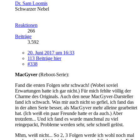
Dr. Sam Loomis
Schwarzer Nebel
Reaktionen
266
Beiträge
3.592
20. Juni 2017 um 16:33
113 Beiträge hier
#338
MacGyver
(Reboot-Serie):
Fand die ersten Folgen sehr schwach! (Wobei soviel
Erwartungen hatte ich gar nicht.) Für mich fehlte völlig der
Charme des Originals. Auch den neue MacGyver-Darsteller
fand ich schwach. Was mir auch nicht so gefiel, ich fand das
in der alten Serie besser, als MacGyver mehr alleine gearbeitet
hat. (Ich weiß ein paar Freunde hatte er da auch.) Aber
trotzdem... Und ich fand es wurde manchmal zu viel
reingepackt, Probleme werden sehr, sehr schnell gelöst.
Mhm, weiß nicht... So 2, 3 Folgen werde ich wohl noch mal