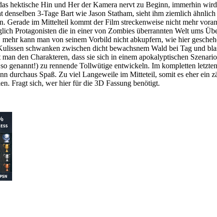
 das hektische Hin und Her der Kamera nervt zu Beginn, immerhin wird 
hat denselben 3-Tage Bart wie Jason Statham, sieht ihm ziemlich ähnlich
n. Gerade im Mittelteil kommt der Film streckenweise nicht mehr vora
lich Protagonisten die in einer von Zombies überrannten Welt ums Über
 mehr kann man von seinem Vorbild nicht abkupfern, wie hier geschehe
lissen schwanken zwischen dicht bewachsnem Wald bei Tag und blasse 
ubt man den Charakteren, dass sie sich in einem apokalyptischen Szenar
 genannt!) zu rennende Tollwütige entwickeln. Im kompletten letzten D
n durchaus Spaß. Zu viel Langeweile im Mitteteil, somit es eher ein zäh
n. Fragt sich, wer hier für die 3D Fassung benötigt.