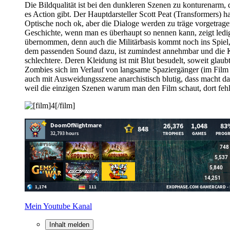
Die Bildqualität ist bei den dunkleren Szenen zu konturenarm,
es Action gibt. Der Hauptdarsteller Scott Peat (Transformers) 
Optische noch ok, aber die Dialoge werden zu träge vorgetrage
Geschichte, wenn man es überhaupt so nennen kann, zeigt ledig
übernommen, denn auch die Militärbasis kommt noch ins Spiel,
dem passenden Sound dazu, ist zumindest annehmbar und die Ku
schlechtere. Deren Kleidung ist mit Blut besudelt, soweit gla
Zombies sich im Verlauf von langsame Spaziergänger (im Film so
auch mit Ausweidungsszene anarchistisch blutig, dass macht dan
weil die einzigen Szenen warum man den Film schaut, dort fehle
Mein Youtube Kanal
Inhalt melden