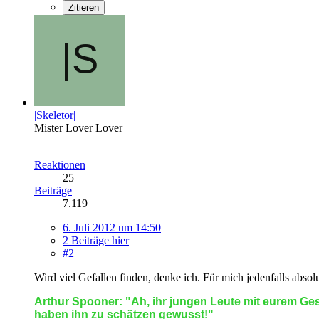
Zitieren
|Skeletor|
Mister Lover Lover
Reaktionen
25
Beiträge
7.119
6. Juli 2012 um 14:50
2 Beiträge hier
#2
Wird viel Gefallen finden, denke ich. Für mich jedenfalls absol
Arthur Spooner: "Ah, ihr jungen Leute mit eurem Gesu
haben ihn zu schätzen gewusst!"