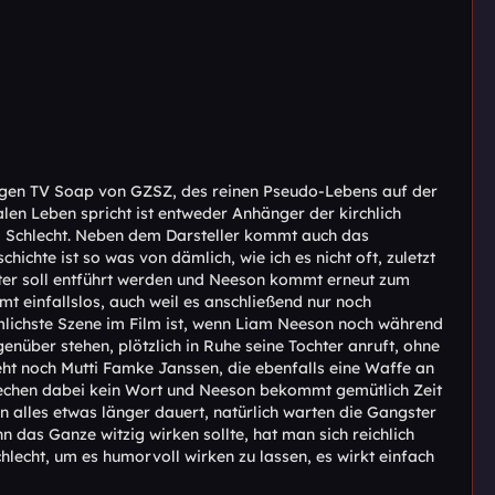
lligen TV Soap von GZSZ, des reinen Pseudo-Lebens auf der
len Leben spricht ist entweder Anhänger der kirchlich
em Schlecht. Neben dem Darsteller kommt auch das
chte ist so was von dämlich, wie ich es nicht oft, zuletzt
hter soll entführt werden und Neeson kommt erneut zum
t einfallslos, auch weil es anschließend nur noch
mlichste Szene im Film ist, wenn Liam Neeson noch während
enüber stehen, plötzlich in Ruhe seine Tochter anruft, ohne
eht noch Mutti Famke Janssen, die ebenfalls eine Waffe an
echen dabei kein Wort und Neeson bekommt gemütlich Zeit
n alles etwas länger dauert, natürlich warten die Gangster
n das Ganze witzig wirken sollte, hat man sich reichlich
hlecht, um es humorvoll wirken zu lassen, es wirkt einfach