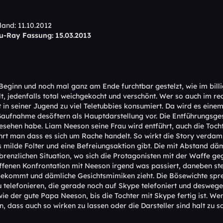
land: 11.10.2012
u-Ray Fassung: 15.03.2013
 Beginn und noch mal ganz am Ende furchtbar gestelzt, wie im bi
t, jedenfalls total weichgekocht und verschönt. Wer so auch im rea
t in seiner Jugend zu viel Teletubbies konsumiert. Da wird es ein
ufnahme desöftern als Hauptdarstellung vor. Die Entführungsgeschi
gesehen habe. Liam Neeson seine Frau wird entführt, auch die Toc
ährt man dass es sich um Rache handelt. So wirkt die Story verdamm
 milde Folter und eine Befreiungsaktion gibt. Die mit Abstand dä
renzlichen Situation, wo sich die Protagonisten mit der Waffe geg
offenen Konfrontation mit Neeson irgend was passiert, daneben st
bekommt und dämliche Gesichtsmimiken zieht. Die Bösewichte spr
zu telefonieren, die gerade noch auf Skype telefoniert und deswege
e der gute Papa Neeson, bis die Tochter mit Skype fertig ist. Wen
dass auch so wirken zu lassen oder die Darsteller sind halt zu sc