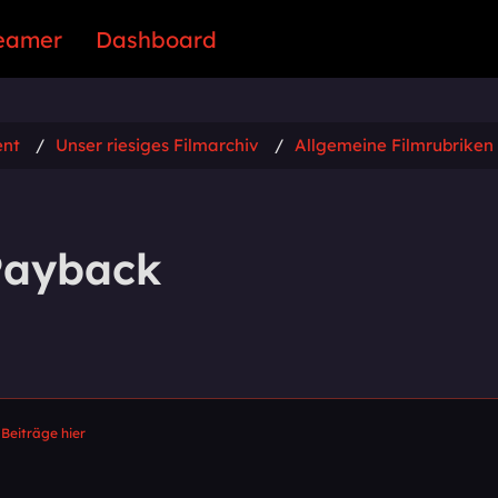
eamer
Dashboard
ent
Unser riesiges Filmarchiv
Allgemeine Filmrubriken
 Payback
 Beiträge hier