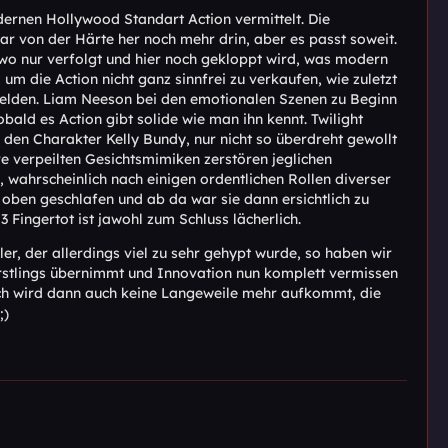
ernen Hollywood Standart Action vermittelt. Die
r von der Härte her noch mehr drin, aber es passt soweit.
, wo nur verfolgt und hier noch gekloppt wird, was modern
um die Action nicht ganz sinnfrei zu verkaufen, wie zuletzt
ermelden. Liam Neeson bei den emotionalen Szenen zu Beginn
bald es Action gibt solide wie man ihn kennt. Twilight
en Charakter Kelly Bundy, nur nicht so überdreht gewollt
hre verpeilten Gesichtsmimiken zerstören jeglichen
h, wahrscheinlich nach einigen ordentlichen Rollen diverser
oben geschlafen und ab da war sie dann ersichtlich zu
 Fingertot ist jawohl zum Schluss lächerlich.
ler, der allerdings viel zu sehr gehypt wurde, so haben wir
 Erstlings übernimmt und Innovation nun komplett vermissen
rch wird dann auch keine Langeweile mehr aufkommt, die