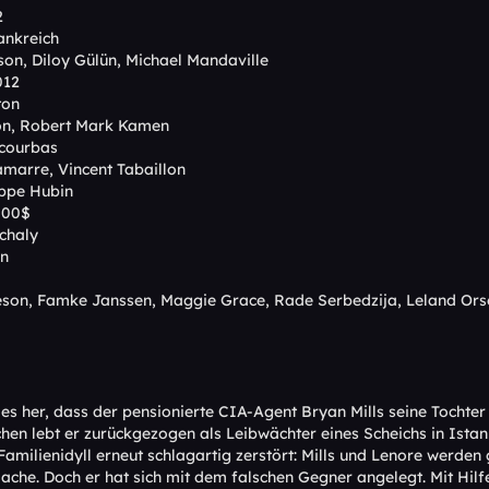
2
ankreich
son, Diloy Gülün, Michael Mandaville
012
ton
on, Robert Mark Kamen
courbas
amarre, Vincent Tabaillon
ippe Hubin
000$
chaly
en
eson, Famke Janssen, Maggie Grace, Rade Serbedzija, Leland Ors
t es her, dass der pensionierte CIA-Agent Bryan Mills seine Toch
chen lebt er zurückgezogen als Leibwächter eines Scheichs in Ista
Familienidyll erneut schlagartig zerstört: Mills und Lenore werde
ache. Doch er hat sich mit dem falschen Gegner angelegt. Mit Hilfe