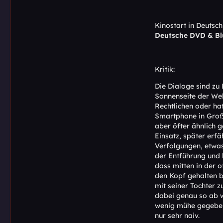
Kinostart in Deutsch
Deutsche DVD & Bl
Kritik:
Die Dialoge sind zu
Sonnenseite der Wel
Rechtlichen oder ha
Smartphone in Großa
aber öfter ähnlich 
Einsatz, später erf
Verfolgungen, etwas
der Entführung und b
dass mitten in der 
den Kopf gehalten 
mit seiner Tochter 
dabei genau so ab wi
wenig mühe gegeben, 
nur sehr naiv.