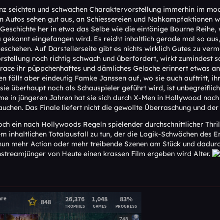
nz seichten und schwachen Charaktervorstellung immerhin im mod
n Autos sehen gut aus, an Schiessereien und Nahkampfaktionen wa
r Geschichte her in etwa das Selbe wie die eintönige Bourne Reihe
ekonnt eingefangen wird. Es reicht inhaltlich gerade mal so aus, 
 geschehen. Auf Darstellerseite gibt es nichts wirklich Gutes zu v
stellung noch richtig schwach und überfordert, wirkt zumindest so
ce ihr püppchenhaftes und dämliches Gelache erinnert etwas an d
en fällt aber eindeutig Famke Janssen auf, wo sie auch auftritt, i
sie überhaupt noch als Schauspieler geführt wird, ist unbegreiflic
me in jüngeren Jahren hat sie sich durch X-Men in Hollywood nach 
uchen. Das Finale liefert nicht die gewollte Überraschung und der 3
och ein nach Hollywoods Regeln spielender durchschnittlicher Thril
inem inhaltlichen Totalausfall zu tun, der die Logik-Schwächen des
s nun mehr Action oder mehr treibende Szenen am Stück und dadu
streamjünger von Heute einen krassen Film ergeben wird Alter.