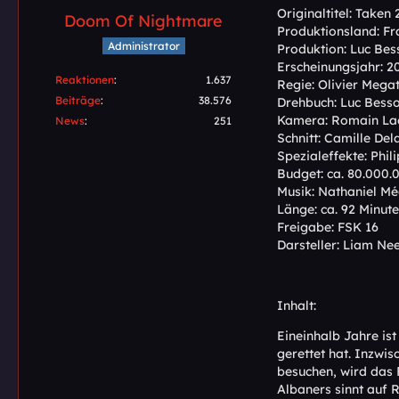
Originaltitel: Taken 
Doom Of Nightmare
Produktionsland: Fr
Administrator
Produktion: Luc Bes
Erscheinungsjahr: 2
Reaktionen
1.637
Regie: Olivier Mega
Beiträge
38.576
Drehbuch: Luc Bess
Kamera: Romain La
News
251
Schnitt: Camille Del
Spezialeffekte: Phil
Budget: ca. 80.000.
Musik: Nathaniel Mé
Länge: ca. 92 Minut
Freigabe: FSK 16
Darsteller: Liam Ne
Inhalt:
Eineinhalb Jahre is
gerettet hat. Inzwis
besuchen, wird das 
Albaners sinnt auf R