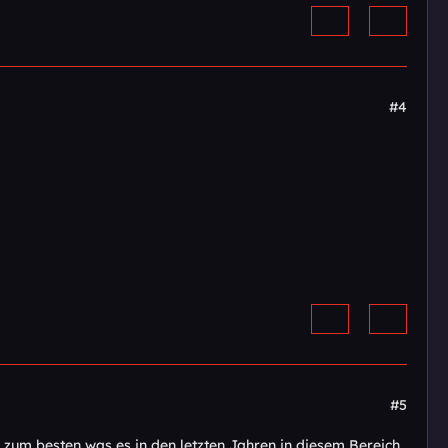
#4
#5
h zum besten was es in den letzten Jahren in diesem Bereich