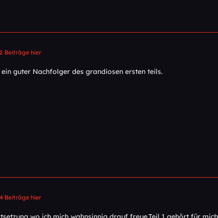
2 Beiträge hier
 ein guter Nachfolger des grandiosen ersten teils.
4 Beiträge hier
tsetzung wo ich mich wahnsinnig drauf freue.Teil 1 gehört für mic