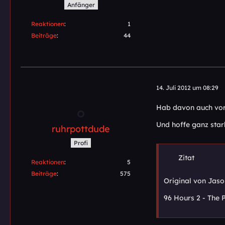
Anfänger
Reaktionen
1
Beiträge
44
14. Juli 2012 um 08:29
Hab davon auch vor
Und hoffe ganz star
ruhrpottdude
Profi
Zitat
Reaktionen
5
Beiträge
575
Original von Jas
96 Hours 2 - The P