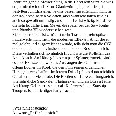
Rekruten gar ein Messer blutig in die Hand rein wirft. So was
ergibt nicht wirklich Sinn. Glaubwürdig agieren die gut
gestylten Jungdarsteller, gewiss passen sie eigentlich nicht in
der Rolle von harten Soldaten, aber wahrscheinlich ist dies
auch so gewollt um lustig zu sein und es ist witzig. Mit dabei
die sehr hübsche Dina Meyer, die später bei der Saw Reihe
und Piranha 3D wiederzusehen war.
Starship Troopers ist zunächst mehr Trash, der rein optisch
mittlerweile nicht mehr die modernen Effekte hat, für die er
mal gelobt und ausgezeichnet wurde, teils sieht man die CGI
doch deutlich heraus, insbesondere bei den Bestien an sich.
Diese verhalten sich so ähnlich flippig wie die Kollegen des
Arac Attack. An Härte gibt es ein paar Splatter, zumeist sind
es aber Ekelszenen, wie das Aussaugen des Gehirns und
offene Löcher im Kopf, die den Film seinen ordentlichen
Härtegrad verschaffen. Im letzten Drittel gibt es dann reichlich
Geballter und viele Tote. Die Bestien sind abwechslungsreich,
wie sehr dicke Sandkäfer, Fluginsekten und als Boss ist eine
Art Krang Gehirnmasse, nur als Käferverschnitt. Starship
Troopers ist ein richtiger Partykracher.
„Was fühlt er gerade?“
Antwort: „Er fürchtet sich.“