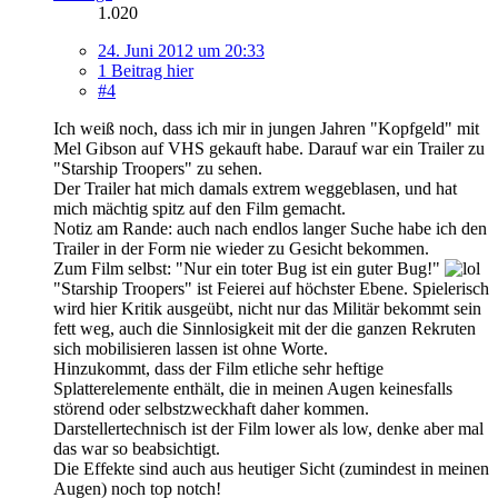
1.020
24. Juni 2012 um 20:33
1 Beitrag hier
#4
Ich weiß noch, dass ich mir in jungen Jahren "Kopfgeld" mit
Mel Gibson auf VHS gekauft habe. Darauf war ein Trailer zu
"Starship Troopers" zu sehen.
Der Trailer hat mich damals extrem weggeblasen, und hat
mich mächtig spitz auf den Film gemacht.
Notiz am Rande: auch nach endlos langer Suche habe ich den
Trailer in der Form nie wieder zu Gesicht bekommen.
Zum Film selbst: "Nur ein toter Bug ist ein guter Bug!"
"Starship Troopers" ist Feierei auf höchster Ebene. Spielerisch
wird hier Kritik ausgeübt, nicht nur das Militär bekommt sein
fett weg, auch die Sinnlosigkeit mit der die ganzen Rekruten
sich mobilisieren lassen ist ohne Worte.
Hinzukommt, dass der Film etliche sehr heftige
Splatterelemente enthält, die in meinen Augen keinesfalls
störend oder selbstzweckhaft daher kommen.
Darstellertechnisch ist der Film lower als low, denke aber mal
das war so beabsichtigt.
Die Effekte sind auch aus heutiger Sicht (zumindest in meinen
Augen) noch top notch!