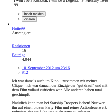
"I won't be a Rockstar. I will be a Legend." F. Mercury 1946-
1991
Inhalt melden
Zitieren
Hotte99
Ausrangiert
Reaktionen
16
Beiträge
4.044
10. September 2012 um 23:16
#12
Ich war damals auch im Kino... zusammen mit meiner
Clique... ich war danach der Einzige der "gut drauf" und mit
dem Film vollauf zufrieden war. Alle anderen haben total
geschimpft.
Natürlich kann man bei Starship Troopers lachen! Nur wer
ihn auf einen bloßen Party-Film und reines Actionfeuerwerk
reduziert, der weiß ihn imo nicht ganz zu erfassen.