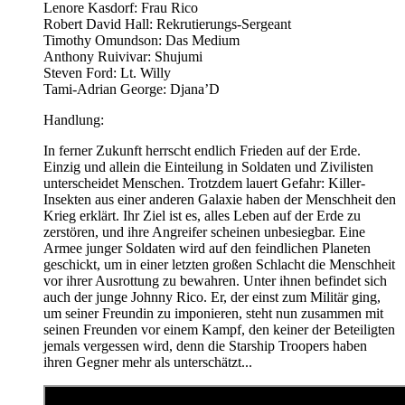
Lenore Kasdorf: Frau Rico
Robert David Hall: Rekrutierungs-Sergeant
Timothy Omundson: Das Medium
Anthony Ruivivar: Shujumi
Steven Ford: Lt. Willy
Tami-Adrian George: Djana’D
Handlung:
In ferner Zukunft herrscht endlich Frieden auf der Erde.
Einzig und allein die Einteilung in Soldaten und Zivilisten
unterscheidet Menschen. Trotzdem lauert Gefahr: Killer-
Insekten aus einer anderen Galaxie haben der Menschheit den
Krieg erklärt. Ihr Ziel ist es, alles Leben auf der Erde zu
zerstören, und ihre Angreifer scheinen unbesiegbar. Eine
Armee junger Soldaten wird auf den feindlichen Planeten
geschickt, um in einer letzten großen Schlacht die Menschheit
vor ihrer Ausrottung zu bewahren. Unter ihnen befindet sich
auch der junge Johnny Rico. Er, der einst zum Militär ging,
um seiner Freundin zu imponieren, steht nun zusammen mit
seinen Freunden vor einem Kampf, den keiner der Beteiligten
jemals vergessen wird, denn die Starship Troopers haben
ihren Gegner mehr als unterschätzt...