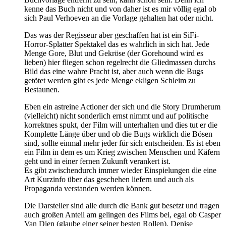
kenne das Buch nicht und von daher ist es mir völlig egal ob
sich Paul Verhoeven an die Vorlage gehalten hat oder nicht.
Das was der Regisseur aber geschaffen hat ist ein SiFi-
Horror-Splatter Spektakel das es wahrlich in sich hat. Jede
Menge Gore, Blut und Gekröse (der Gorehound wird es
lieben) hier fliegen schon regelrecht die Gliedmassen durchs
Bild das eine wahre Pracht ist, aber auch wenn die Bugs
getötet werden gibt es jede Menge ekligen Schleim zu
Bestaunen.
Eben ein astreine Actioner der sich und die Story Drumherum
(vielleicht) nicht sonderlich ernst nimmt und auf politische
korrektnes spukt, der Film will unterhalten und dies tut er die
Komplette Länge über und ob die Bugs wirklich die Bösen
sind, sollte einmal mehr jeder für sich entscheiden. Es ist eben
ein Film in dem es um Krieg zwischen Menschen und Käfern
geht und in einer fernen Zukunft verankert ist.
Es gibt zwischendurch immer wieder Einspielungen die eine
Art Kurzinfo über das geschehen liefern und auch als
Propaganda verstanden werden können.
Die Darsteller sind alle durch die Bank gut besetzt und tragen
auch großen Anteil am gelingen des Films bei, egal ob Casper
Van Dien (glaube einer seiner besten Rollen), Denise