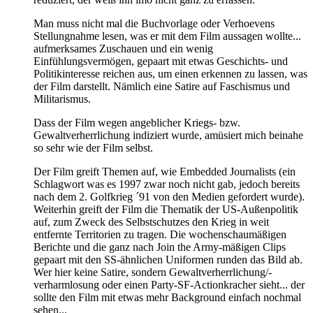
Man muss nicht mal die Buchvorlage oder Verhoevens
Stellungnahme lesen, was er mit dem Film aussagen wollte...
aufmerksames Zuschauen und ein wenig
Einfühlungsvermögen, gepaart mit etwas Geschichts- und
Politikinteresse reichen aus, um einen erkennen zu lassen, was
der Film darstellt. Nämlich eine Satire auf Faschismus und
Militarismus.
Dass der Film wegen angeblicher Kriegs- bzw.
Gewaltverherrlichung indiziert wurde, amüsiert mich beinahe
so sehr wie der Film selbst.
Der Film greift Themen auf, wie Embedded Journalists (ein
Schlagwort was es 1997 zwar noch nicht gab, jedoch bereits
nach dem 2. Golfkrieg ´91 von den Medien gefordert wurde).
Weiterhin greift der Film die Thematik der US-Außenpolitik
auf, zum Zweck des Selbstschutzes den Krieg in weit
entfernte Territorien zu tragen. Die wochenschaumäßigen
Berichte und die ganz nach Join the Army-mäßigen Clips
gepaart mit den SS-ähnlichen Uniformen runden das Bild ab.
Wer hier keine Satire, sondern Gewaltverherrlichung/-
verharmlosung oder einen Party-SF-Actionkracher sieht... der
sollte den Film mit etwas mehr Background einfach nochmal
sehen...