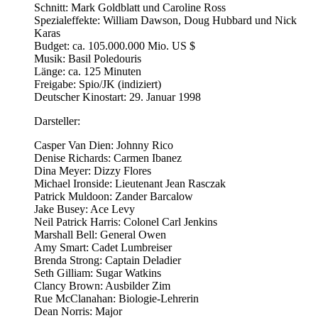
Schnitt: Mark Goldblatt und Caroline Ross
Spezialeffekte: William Dawson, Doug Hubbard und Nick
Karas
Budget: ca. 105.000.000 Mio. US $
Musik: Basil Poledouris
Länge: ca. 125 Minuten
Freigabe: Spio/JK (indiziert)
Deutscher Kinostart: 29. Januar 1998
Darsteller:
Casper Van Dien: Johnny Rico
Denise Richards: Carmen Ibanez
Dina Meyer: Dizzy Flores
Michael Ironside: Lieutenant Jean Rasczak
Patrick Muldoon: Zander Barcalow
Jake Busey: Ace Levy
Neil Patrick Harris: Colonel Carl Jenkins
Marshall Bell: General Owen
Amy Smart: Cadet Lumbreiser
Brenda Strong: Captain Deladier
Seth Gilliam: Sugar Watkins
Clancy Brown: Ausbilder Zim
Rue McClanahan: Biologie-Lehrerin
Dean Norris: Major