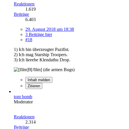
Reaktionen
1.619
Beiträge
6.403
29. August 2018 um 18:38
3 Beiträge hier
#18
1) Ich bin überzeugter Pazifist.
2) Ich mag Starship Troopers.
3) Ich lieeebe Klendathu Drop.
(die armen Bugs)
Inhalt melden
Zitieren
tom bomb
Moderator
Reaktionen
2.314
Beiträge