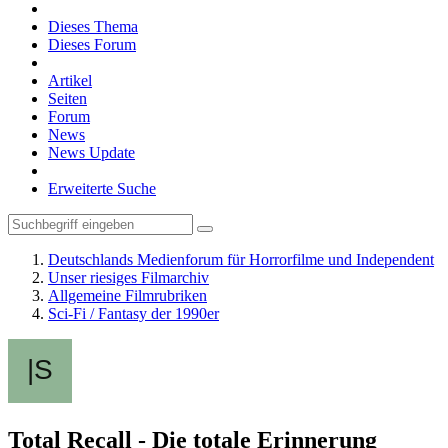
Dieses Thema
Dieses Forum
Artikel
Seiten
Forum
News
News Update
Erweiterte Suche
Deutschlands Medienforum für Horrorfilme und Independent
Unser riesiges Filmarchiv
Allgemeine Filmrubriken
Sci-Fi / Fantasy der 1990er
Total Recall - Die totale Erinnerung