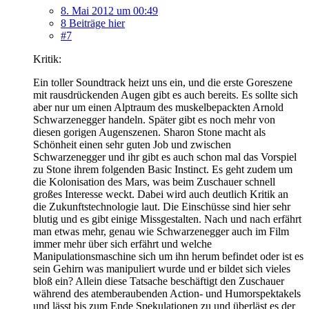
8. Mai 2012 um 00:49
8 Beiträge hier
#7
Kritik:
Ein toller Soundtrack heizt uns ein, und die erste Goreszene
mit rausdrückenden Augen gibt es auch bereits. Es sollte sich
aber nur um einen Alptraum des muskelbepackten Arnold
Schwarzenegger handeln. Später gibt es noch mehr von
diesen gorigen Augenszenen. Sharon Stone macht als
Schönheit einen sehr guten Job und zwischen
Schwarzenegger und ihr gibt es auch schon mal das Vorspiel
zu Stone ihrem folgenden Basic Instinct. Es geht zudem um
die Kolonisation des Mars, was beim Zuschauer schnell
großes Interesse weckt. Dabei wird auch deutlich Kritik an
die Zukunftstechnologie laut. Die Einschüsse sind hier sehr
blutig und es gibt einige Missgestalten. Nach und nach erfährt
man etwas mehr, genau wie Schwarzenegger auch im Film
immer mehr über sich erfährt und welche
Manipulationsmaschine sich um ihn herum befindet oder ist es
sein Gehirn was manipuliert wurde und er bildet sich vieles
bloß ein? Allein diese Tatsache beschäftigt den Zuschauer
während des atemberaubenden Action- und Humorspektakels
und lässt bis zum Ende Spekulationen zu und überläst es der