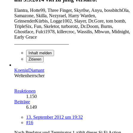
Elantra, Hotte99, Three Finger, Skyr0se, Anyu, bossbitchOla,
Samazone, Skilla, Nezyrael, Harry Warden,
GrinsenderKürbis, Logge1002, Slayer, Dr.Gore, tom bomb,
TripleSix, Fun, Skeletor, turborotz, Dr.Doom, Burns,
Ghostface, Fulci1978, killercroc, Wassilis, Mbwun, Midnight,
Early Grace
_______________________
Inhalt melden
Zitieren
KoenigDiamant
Weltenherrscher
Reaktionen
1.150
Beiträge
6.149
13. September 2012 um 19:32
#16
Nach Predator und Terminator 1 zählt dieses Si Fi Action