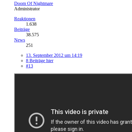
Doom Of Nightmare
Administrator
Reaktionen
1.638
Beiträge
38.575
News
251
13. September 2012 um 14:19
8 Beiträge hier
#13