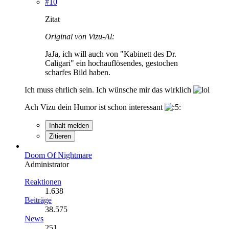
#10
Zitat
Original von Vizu-Al:
JaJa, ich will auch von "Kabinett des Dr.
Caligari" ein hochauflösendes, gestochen
scharfes Bild haben.
Ich muss ehrlich sein. Ich wünsche mir das wirklich
Ach Vizu dein Humor ist schon interessant
Inhalt melden
Zitieren
Doom Of Nightmare
Administrator
Reaktionen
1.638
Beiträge
38.575
News
251