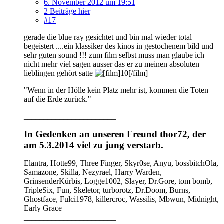
6. November 2012 um 19:51
2 Beiträge hier
#17
gerade die blue ray gesichtet und bin mal wieder total
begeistert ....ein klassiker des kinos in gestochenem bild und
sehr guten sound !!! zum film selbst muss man glaube ich
nicht mehr viel sagen ausser das er zu meinen absoluten
lieblingen gehört satte
"Wenn in der Hölle kein Platz mehr ist, kommen die Toten
auf die Erde zurück."
_______________________
In Gedenken an unseren Freund thor72, der
am 5.3.2014 viel zu jung verstarb.
Elantra, Hotte99, Three Finger, Skyr0se, Anyu, bossbitchOla,
Samazone, Skilla, Nezyrael, Harry Warden,
GrinsenderKürbis, Logge1002, Slayer, Dr.Gore, tom bomb,
TripleSix, Fun, Skeletor, turborotz, Dr.Doom, Burns,
Ghostface, Fulci1978, killercroc, Wassilis, Mbwun, Midnight,
Early Grace
_______________________