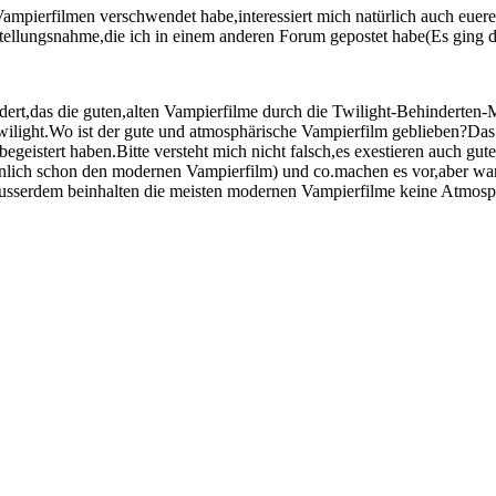
ierfilmen verschwendet habe,interessiert mich natürlich auch euere M
 Stellungsnahme,die ich in einem anderen Forum gepostet habe(Es ging d
ert,das die guten,alten Vampierfilme durch die Twilight-Behinderten
light.Wo ist der gute und atmosphärische Vampierfilm geblieben?Das
geistert haben.Bitte versteht mich nicht falsch,es exestieren auch g
rsönlich schon den modernen Vampierfilm) und co.machen es vor,aber 
serdem beinhalten die meisten modernen Vampierfilme keine Atmosphä