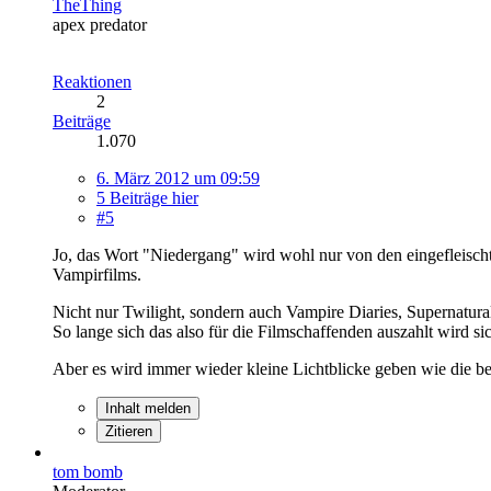
TheThing
apex predator
Reaktionen
2
Beiträge
1.070
6. März 2012 um 09:59
5 Beiträge hier
#5
Jo, das Wort "Niedergang" wird wohl nur von den eingefleisc
Vampirfilms.
Nicht nur Twilight, sondern auch Vampire Diaries, Supernatural
So lange sich das also für die Filmschaffenden auszahlt wird si
Aber es wird immer wieder kleine Lichtblicke geben wie die be
Inhalt melden
Zitieren
tom bomb