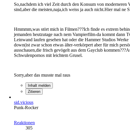
So,nachdem ich viel Zeit durch den Konsum von moderneren Vamp
sind,aber die meisten,naja,ich weiss ja auch nicht.Hier mal ne
Hmmmm,was stört mich in Filmen???Ich finde es extrem behind
jemanden heutzutage nach nem Vampierfilm-da kommt dann Twi
Leinwand laufen gesehen hat oder die Hammer Studios Werke be
down(ist zwar schon etwas älter-verkörpert aber für mich pe
ausschauen,die frisch gevögelt aus dem Gayclub kommen???Aus
Schwulenpornos mit leichtem Grusel.
Sorry,aber das musste mal raus
Inhalt melden
Zitieren
sid.vicious
Punk-Rocker
Reaktionen
305