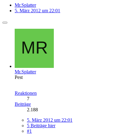
Mr.Splatter
5. März 2012 um 22:01
Mr.Splatter
Pest
Reaktionen
7
Beiträge
2.188
5. März 2012 um 22:01
5 Beiträge hier
#1