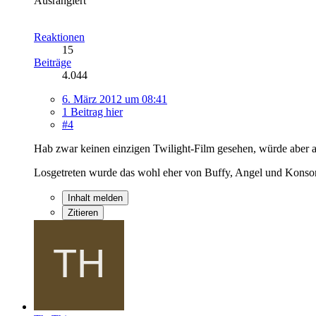
Ausrangiert
Reaktionen
15
Beiträge
4.044
6. März 2012 um 08:41
1 Beitrag hier
#4
Hab zwar keinen einzigen Twilight-Film gesehen, würde aber auc
Losgetreten wurde das wohl eher von Buffy, Angel und Konso
Inhalt melden
Zitieren