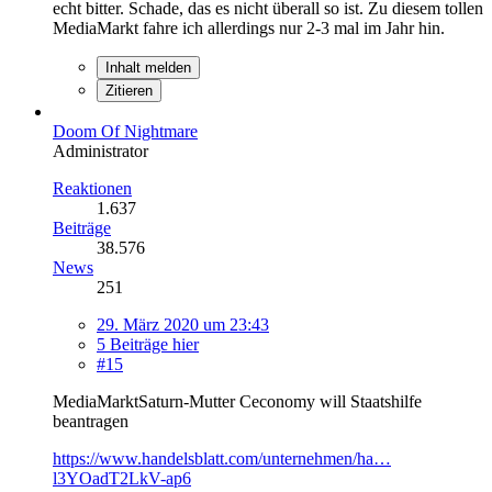
echt bitter. Schade, das es nicht überall so ist. Zu diesem tollen
MediaMarkt fahre ich allerdings nur 2-3 mal im Jahr hin.
Inhalt melden
Zitieren
Doom Of Nightmare
Administrator
Reaktionen
1.637
Beiträge
38.576
News
251
29. März 2020 um 23:43
5 Beiträge hier
#15
MediaMarktSaturn-Mutter Ceconomy will Staatshilfe
beantragen
https://www.handelsblatt.com/unternehmen/ha…
l3YOadT2LkV-ap6