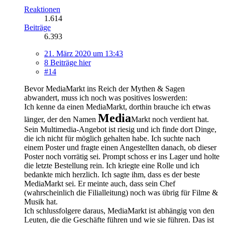
Reaktionen
1.614
Beiträge
6.393
21. März 2020 um 13:43
8 Beiträge hier
#14
Bevor MediaMarkt ins Reich der Mythen & Sagen
abwandert, muss ich noch was positives loswerden:
Ich kenne da einen MediaMarkt, dorthin brauche ich etwas
Media
länger, der den Namen
Markt noch verdient hat.
Sein Multimedia-Angebot ist riesig und ich finde dort Dinge,
die ich nicht für möglich gehalten habe. Ich suchte nach
einem Poster und fragte einen Angestellten danach, ob dieser
Poster noch vorrätig sei. Prompt schoss er ins Lager und holte
die letzte Bestellung rein. Ich kriegte eine Rolle und ich
bedankte mich herzlich. Ich sagte ihm, dass es der beste
MediaMarkt sei. Er meinte auch, dass sein Chef
(wahrscheinlich die Filialleitung) noch was übrig für Filme &
Musik hat.
Ich schlussfolgere daraus, MediaMarkt ist abhängig von den
Leuten, die die Geschäfte führen und wie sie führen. Das ist