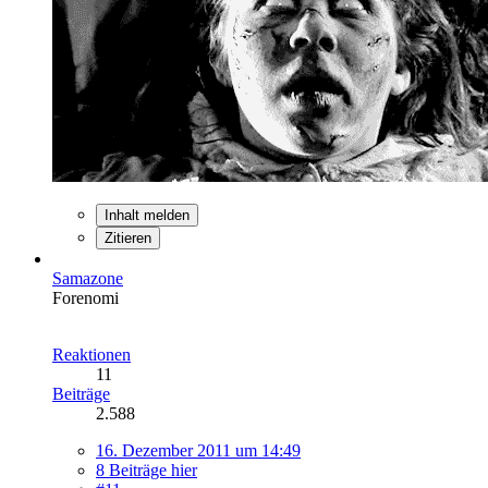
Inhalt melden
Zitieren
Samazone
Forenomi
Reaktionen
11
Beiträge
2.588
16. Dezember 2011 um 14:49
8 Beiträge hier