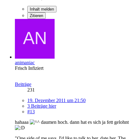
Inhalt melden
Zitieren
animaniac
Frisch Infiziert
Beiträge
231
19. Dezember 2011 um 21:50
3 Beiträge hier
#13
hahaaa
daumen hoch. dann hat es sich ja fett gelohnt
"One side of me says, I'd like to talk to her, date her. The