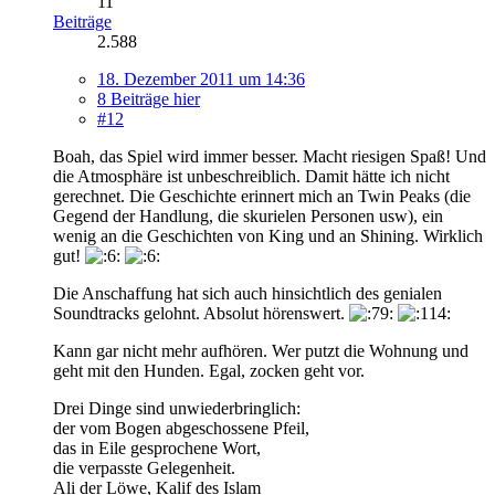
11
Beiträge
2.588
18. Dezember 2011 um 14:36
8 Beiträge hier
#12
Boah, das Spiel wird immer besser. Macht riesigen Spaß! Und
die Atmosphäre ist unbeschreiblich. Damit hätte ich nicht
gerechnet. Die Geschichte erinnert mich an Twin Peaks (die
Gegend der Handlung, die skurielen Personen usw), ein
wenig an die Geschichten von King und an Shining. Wirklich
gut!
Die Anschaffung hat sich auch hinsichtlich des genialen
Soundtracks gelohnt. Absolut hörenswert.
Kann gar nicht mehr aufhören. Wer putzt die Wohnung und
geht mit den Hunden. Egal, zocken geht vor.
Drei Dinge sind unwiederbringlich:
der vom Bogen abgeschossene Pfeil,
das in Eile gesprochene Wort,
die verpasste Gelegenheit.
Ali der Löwe, Kalif des Islam