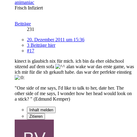
animaniac
Frisch Infiziert
Beiträge
231
20. Dezember 2011 um 15:36
3 Beiträge hier
#17
kinect is glaubich nix für mich. ich bin da eher oldschool
sitzend auf dem sofa
alan wake war das erste game, was
ich mir für die xb gekauft habe. das war der perfekte einstieg
"One side of me says, I'd like to talk to her, date her. The
other side of me says, I wonder how her head would look on
a stick? " (Edmund Kemper)
Inhalt melden
Zitieren