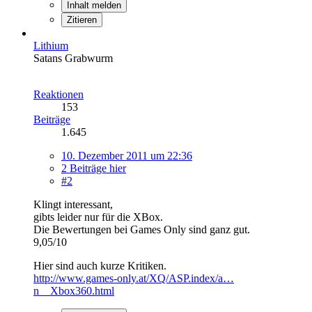
Inhalt melden
Zitieren
Lithium
Satans Grabwurm
Reaktionen
153
Beiträge
1.645
10. Dezember 2011 um 22:36
2 Beiträge hier
#2
Klingt interessant,
gibts leider nur für die XBox.
Die Bewertungen bei Games Only sind ganz gut.
9,05/10
Hier sind auch kurze Kritiken.
http://www.games-only.at/XQ/ASP.index/a…
n__Xbox360.html