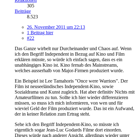
Reaktionen
305
Beiträge
8.523
26. November 2011 um 22:13
1 Beitrag hier
#22
Das Ganze wirbelt nur Durcheinander und Chaos auf. Wenn
ich den Begriff Independent in Bezug auf Kino und Film
erklären müsste, so würde ich einfach sagen, dass es ein
unabhängiges Kino ist. Kino fernab des Mainstreams,
welches ausserhalb von Major-Firmen produziert wurde.
Ein Beispiel ist Lee Tamahoris "Once were Warriors". Der
Film ist neuseeländisches Independent-Kino, sowie
Sozialdrama und Kunst zugleich. Hat aber definitiv Nichts mit
Amateurfilmen zu tun. Sollte ich hier wieder differenzieren
müssen, so muss ich mich informieren, von wen und für
wieviel Geld der Film produziert wurde. Das ist ein Aufwand,
der in keiner Relation zum Ertrag steht.
Sehe ich den Begriff Independent-Kino, so müsste ich
eigentlich sogar Jean-Luc Godards Filme dort einorden.
Dieses würde nach anderer Ansicht, allerdings wieder unter