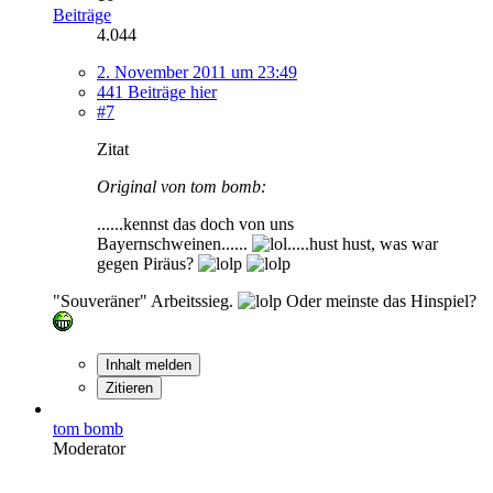
Beiträge
4.044
2. November 2011 um 23:49
441 Beiträge hier
#7
Zitat
Original von tom bomb:
......kennst das doch von uns
Bayernschweinen......
.....hust hust, was war
gegen Piräus?
"Souveräner" Arbeitssieg.
Oder meinste das Hinspiel?
Inhalt melden
Zitieren
tom bomb
Moderator