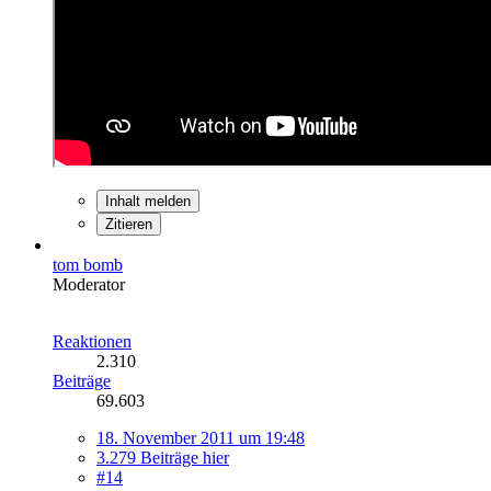
Inhalt melden
Zitieren
tom bomb
Moderator
Reaktionen
2.310
Beiträge
69.603
18. November 2011 um 19:48
3.279 Beiträge hier
#14