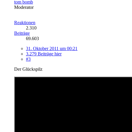
tom bomb
Moderator
Reaktionen
2.310
Beiträge
69.603
31. Oktober 2011 um 00:21
3.279 Beiträge hier
#3
Der Glückspilz