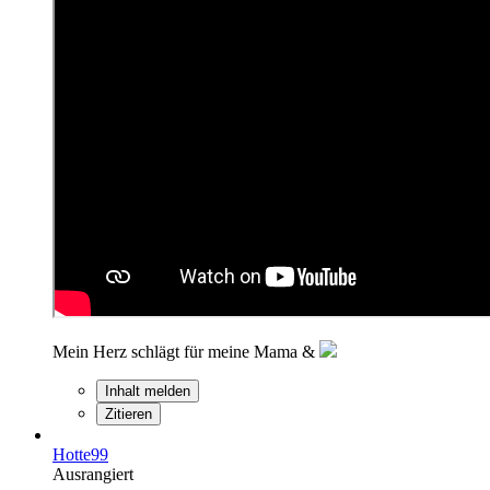
Mein Herz schlägt für meine Mama &
Inhalt melden
Zitieren
Hotte99
Ausrangiert