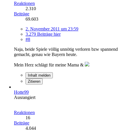
Reaktionen
2.310
Beiträge
69.603
2. November 2011 um 23:59
3.279 Beiträge hier
#8
Naja, beide Spiele völlig unnötig verloren bzw spannend
gemacht, genau wie Bayern heute.
Mein Herz schlägt für meine Mama &
Inhalt melden
Zitieren
Hotte99
Ausrangiert
Reaktionen
16
Beiträge
4.044