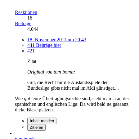
Reaktionen
16
Beiträge
4.044
18. November 2011 um 20:43
441 Beiträge hier
#21
Zitat
Original von tom bomb:
Gut, die Recht für die Auslandsspiele der
Bundesliga gibts nicht mal im Aldi günstiger....
Wie
gut
teure Übertragungsrechte sind, sieht man ja an der
spanischen und englischen Liga. Da wird bald ne gaaaanz
dicke Blase platzen.
Inhalt melden
Zitieren
tom bomb