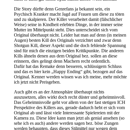
Die Story dürfte denn Genrefans ja bekannt sein, ein
Psychisch Kranker macht Jagd auf Frauen um diese zu töten
und zu skalpieren. Der Killer verarbeitet damit (fälschlicher
Weise) seine in Kindheit erlebten Dinge, in der immer seine
Mutter im Mittelpunkt steht. Dies unterscheidet sich vom
Original überhaupt nicht. Leider hat man auf denn (in meinen
Augen) besten Kill des Originals verzichtet und zwar denn
Shotgun Kill, dieser Aspekt und die doch fehlende Spannung
sind für mich die einzigen beiden Kritikpunkte. Die anderen
Kills ähneln denen aus dem Original bez. sollen an diese
erinnern, dies gelingt denn Machern recht ordentlich.
Dafür hat das Remake denn besseren, schlüssigern Schluss
und das es hier kein „Happy Ending“ gibt, bezogen auf das
Original. Kenner werden wissen was ich meine, mehr möchte
ich jetzt nicht Preisgeben.
Auch gibt es an der Atmosphäre überhaupt nichts
auszusetzen, alles wirkt doch recht düster und geheimnisvoll.
Das Geheimnisvolle geht vor allem von der fast stetigen ICH
Perspektive des Killers aus, gerade dadurch hebt er sich vom
Original ab und lässt viele Interessante Spielereien mit der
Kamera zu. Diese Idee kann man jetzt als genial ansehen (so
sehe ich es auch) andere werden sagen bez. böse Zungen
werden behaupten, dass dieses Stilmittel nur wegen dem