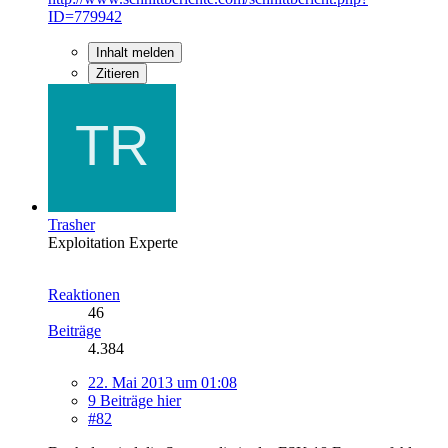
ID=779942
Inhalt melden
Zitieren
Trasher
Exploitation Experte
Reaktionen
46
Beiträge
4.384
22. Mai 2013 um 01:08
9 Beiträge hier
#82