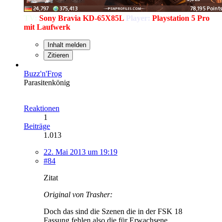
TV:
Sony Bravia KD-65X85L
Player:
Playstation 5 Pro
mit Laufwerk
Inhalt melden
Zitieren
Buzz'n'Frog
Parasitenkönig
Reaktionen
1
Beiträge
1.013
22. Mai 2013 um 19:19
#84
Zitat
Original von Trasher:
Doch das sind die Szenen die in der FSK 18
Fassung fehlen also die für Erwachsene