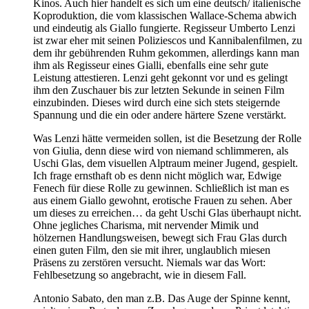
Kinos. Auch hier handelt es sich um eine deutsch/ italienische
Koproduktion, die vom klassischen Wallace-Schema abwich
und eindeutig als Giallo fungierte. Regisseur Umberto Lenzi
ist zwar eher mit seinen Poliziescos und Kannibalenfilmen, zu
dem ihr gebührenden Ruhm gekommen, allerdings kann man
ihm als Regisseur eines Gialli, ebenfalls eine sehr gute
Leistung attestieren. Lenzi geht gekonnt vor und es gelingt
ihm den Zuschauer bis zur letzten Sekunde in seinen Film
einzubinden. Dieses wird durch eine sich stets steigernde
Spannung und die ein oder andere härtere Szene verstärkt.
Was Lenzi hätte vermeiden sollen, ist die Besetzung der Rolle
von Giulia, denn diese wird von niemand schlimmeren, als
Uschi Glas, dem visuellen Alptraum meiner Jugend, gespielt.
Ich frage ernsthaft ob es denn nicht möglich war, Edwige
Fenech für diese Rolle zu gewinnen. Schließlich ist man es
aus einem Giallo gewohnt, erotische Frauen zu sehen. Aber
um dieses zu erreichen… da geht Uschi Glas überhaupt nicht.
Ohne jegliches Charisma, mit nervender Mimik und
hölzernen Handlungsweisen, bewegt sich Frau Glas durch
einen guten Film, den sie mit ihrer, unglaublich miesen
Präsens zu zerstören versucht. Niemals war das Wort:
Fehlbesetzung so angebracht, wie in diesem Fall.
Antonio Sabato, den man z.B. Das Auge der Spinne kennt,