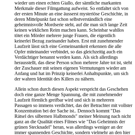
wieder um einen echten Giallo, der sämtliche markanten
Merkmale dieser Filmgattung aufweist. So entfaltet sich von
der ersten Minute an eine äusserst mysteriöse Geschichte, in
deren Mittelpunkt fast schon selbstverständlich eine
geheimnisvolle Mordserie steht, auf die man sich lange Zeit
keinen wirklichen Reim machen kann. Scheinbar wahllos
tötet ein Mörder mehrere junge Frauen, die eigentlich
keinerlei Bezug zueinander haben. Erst mit zunehmender
Laufzeit lässt sich eine Gemeinsamkeit erkennen die alle
Opfer miteinander verbindet, so das gleichzeitig auch ein
Verdächtiger benannt werden kann. Als sich allerdings
herausstellt, das diese Person schon mehrere Jahre tot ist, steht
der Zuschauer mit seinen eigenen Vermutungen wieder am
Anfang und hat im Prinzip keinerlei Anhaltspunkte, um sich
der wahren Identität des Killers zu nähern.
Allein schon durch diesen Aspekt verspricht das Geschehen
doch eine ganze Menge Spannung, die mit zunehmender
Laufzeit förmlich greifbar wird und sich in mehreren
Passagen so immens verdichtet, das der Betrachter mit vollster
Konzentration bei der Sache ist.. Dennoch kommt "Das
Rätsel des silbernen Halbmonds" meiner Meinung nach nicht
ganz an die Qualität eines Filmes wie "Das Geheimnis der
grünen Stecknadel" heran, was allerdings weniger an der
immer spannenden Geschichte, sondern vielmehr an den hier