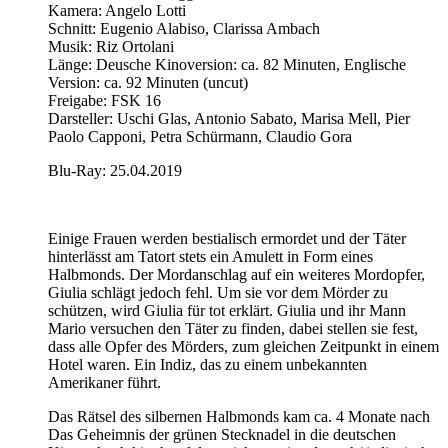
Kamera: Angelo Lotti
Schnitt: Eugenio Alabiso, Clarissa Ambach
Musik: Riz Ortolani
Länge: Deusche Kinoversion: ca. 82 Minuten, Englische
Version: ca. 92 Minuten (uncut)
Freigabe: FSK 16
Darsteller: Uschi Glas, Antonio Sabato, Marisa Mell, Pier
Paolo Capponi, Petra Schürmann, Claudio Gora
Blu-Ray: 25.04.2019
Einige Frauen werden bestialisch ermordet und der Täter
hinterlässt am Tatort stets ein Amulett in Form eines
Halbmonds. Der Mordanschlag auf ein weiteres Mordopfer,
Giulia schlägt jedoch fehl. Um sie vor dem Mörder zu
schützen, wird Giulia für tot erklärt. Giulia und ihr Mann
Mario versuchen den Täter zu finden, dabei stellen sie fest,
dass alle Opfer des Mörders, zum gleichen Zeitpunkt in einem
Hotel waren. Ein Indiz, das zu einem unbekannten
Amerikaner führt.
Das Rätsel des silbernen Halbmonds kam ca. 4 Monate nach
Das Geheimnis der grünen Stecknadel in die deutschen