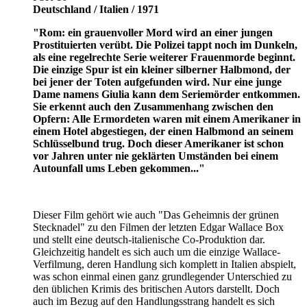
Deutschland / Italien / 1971
"Rom: ein grauenvoller Mord wird an einer jungen
Prostituierten verübt. Die Polizei tappt noch im Dunkeln,
als eine regelrechte Serie weiterer Frauenmorde beginnt.
Die einzige Spur ist ein kleiner silberner Halbmond, der
bei jener der Toten aufgefunden wird. Nur eine junge
Dame namens Giulia kann dem Seriemörder entkommen.
Sie erkennt auch den Zusammenhang zwischen den
Opfern: Alle Ermordeten waren mit einem Amerikaner in
einem Hotel abgestiegen, der einen Halbmond an seinem
Schlüsselbund trug. Doch dieser Amerikaner ist schon
vor Jahren unter nie geklärten Umständen bei einem
Autounfall ums Leben gekommen..."
Dieser Film gehört wie auch "Das Geheimnis der grünen
Stecknadel" zu den Filmen der letzten Edgar Wallace Box
und stellt eine deutsch-italienische Co-Produktion dar.
Gleichzeitig handelt es sich auch um die einzige Wallace-
Verfilmung, deren Handlung sich komplett in Italien abspielt,
was schon einmal einen ganz grundlegender Unterschied zu
den üblichen Krimis des britischen Autors darstellt. Doch
auch im Bezug auf den Handlungsstrang handelt es sich