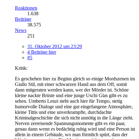
Reaktionen
1.638
Beiträge
38.575
News
251
31. Oktober 2012 um 23:29
4 Beiträge hier
#5
Kritik:
Es geschehen hier zu Beginn gleich so einige Mordszenen im
Giallo Stil, mit einer schwarzen Hand aus dem Off, somit
dann mitgeraten werden kann, wer der Mörder ist. Schöne
kleine nackte Brüste und eine junge Uschi Glas gibt es zu
sehen. Umberto Lenzi steht auch hier für Tempo, stetig
humorvolle Dialoge und eine gut eingefangene Atmosphäre,
kleine Tittis und eine unverkrampfte, durchdachte
Kriminalgeschichte die sich nicht unnötig in die Länge zieht.
Nerven zerreisende Spannungsmomente gibt es ein paar,
genau dann wenn es bedächtig ruhig wird und eine Person ist
allein in einem Gebäude, wo man förmlich spürt, dass der