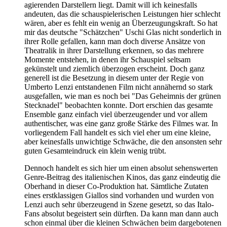
agierenden Darstellern liegt. Damit will ich keinesfalls
andeuten, das die schauspielerischen Leistungen hier schlecht
wären, aber es fehlt ein wenig an Überzeugungskraft. So hat
mir das deutsche "Schätzchen" Uschi Glas nicht sonderlich in
ihrer Rolle gefallen, kann man doch diverse Ansätze von
Theatralik in ihrer Darstellung erkennen, so das mehrere
Momente entstehen, in denen ihr Schauspiel seltsam
gekünstelt und ziemlich überzogen erscheint. Doch ganz
generell ist die Besetzung in diesem unter der Regie von
Umberto Lenzi entstandenen Film nicht annähernd so stark
ausgefallen, wie man es noch bei "Das Geheimnis der grünen
Stecknadel" beobachten konnte. Dort erschien das gesamte
Ensemble ganz einfach viel überzeugender und vor allem
authentischer, was eine ganz große Stärke des Filmes war. In
vorliegendem Fall handelt es sich viel eher um eine kleine,
aber keinesfalls unwichtige Schwäche, die den ansonsten sehr
guten Gesamteindruck ein klein wenig trübt.
Dennoch handelt es sich hier um einen absolut sehenswerten
Genre-Beitrag des italienischen Kinos, das ganz eindeutig die
Oberhand in dieser Co-Produktion hat. Sämtliche Zutaten
eines erstklassigen Giallos sind vorhanden und wurden von
Lenzi auch sehr überzeugend in Szene gesetzt, so das Italo-
Fans absolut begeistert sein dürften. Da kann man dann auch
schon einmal über die kleinen Schwächen beim dargebotenen