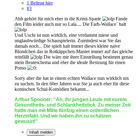
1 Beitrag hier
#3
Ahh gehört für mich eher in die Krimi-Sparte
Fande
den Film leider auch nur so Lala.... Die Farb-Wallace´ halt
Und Uschi ist nun wirklich, eine verdammt miese und
unglaubwürdige Schauspielerin. Zumindest war Sie das
damals noch... Die spielt halt immer dieses kleine naive
Blondchen das in Rotkäppchen-Manier immer auf das gleiche
reinfällt
Die wäre mir ihrer Einstellung bestimmt genau
mein Beuteschema und eher die ideale Bestzung für einen
Porno
Sorry aber die hat in einem echten Wallace nun wirklich nix
zu suchen. In den 60er Jahren war Sie ja auch eher für diese
komischen Schul-Komödien bekannt...
Arthur Spooner: "Ah, ihr jungen Leute mit eurem
Gesundheits- und Schlankheitstick. Zu meiner Zeit
hatte man mit Mitte fünfzig einen ordentlichen
Herzinfakt. Und wir haben ihn zu schätzen
gewusst!"
Inhalt melden