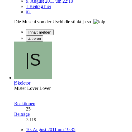
9. August 2011 um 22:10
1 Beitrag hier
#2
Die Muschi von der Uschi die stinkt ja so.
Inhalt melden
Zitieren
|Skeletor|
Mister Lover Lover
Reaktionen
25
Beiträge
7.119
10. August 2011 um 19:35