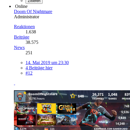
Zitieren
Online
Doom Of Nightmare
Administrator
Reaktionen
1.638
Beiträge
38.575
News
251
14. Mai 2019 um 23:30
4 Beiträge hier
#12