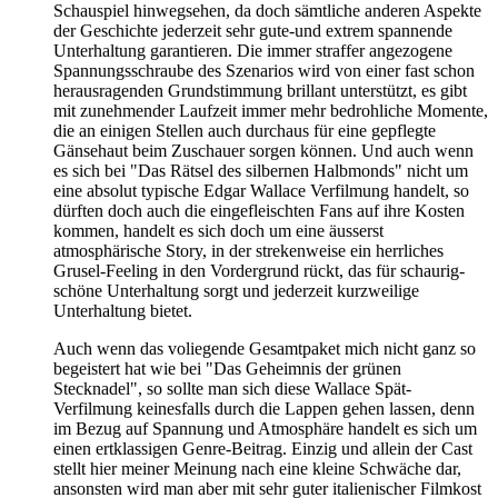
Schauspiel hinwegsehen, da doch sämtliche anderen Aspekte
der Geschichte jederzeit sehr gute-und extrem spannende
Unterhaltung garantieren. Die immer straffer angezogene
Spannungsschraube des Szenarios wird von einer fast schon
herausragenden Grundstimmung brillant unterstützt, es gibt
mit zunehmender Laufzeit immer mehr bedrohliche Momente,
die an einigen Stellen auch durchaus für eine gepflegte
Gänsehaut beim Zuschauer sorgen können. Und auch wenn
es sich bei "Das Rätsel des silbernen Halbmonds" nicht um
eine absolut typische Edgar Wallace Verfilmung handelt, so
dürften doch auch die eingefleischten Fans auf ihre Kosten
kommen, handelt es sich doch um eine äusserst
atmosphärische Story, in der strekenweise ein herrliches
Grusel-Feeling in den Vordergrund rückt, das für schaurig-
schöne Unterhaltung sorgt und jederzeit kurzweilige
Unterhaltung bietet.
Auch wenn das voliegende Gesamtpaket mich nicht ganz so
begeistert hat wie bei "Das Geheimnis der grünen
Stecknadel", so sollte man sich diese Wallace Spät-
Verfilmung keinesfalls durch die Lappen gehen lassen, denn
im Bezug auf Spannung und Atmosphäre handelt es sich um
einen ertklassigen Genre-Beitrag. Einzig und allein der Cast
stellt hier meiner Meinung nach eine kleine Schwäche dar,
ansonsten wird man aber mit sehr guter italienischer Filmkost