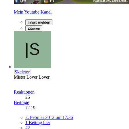
Mein Youtube Kanal
Inhalt melden
Zitieren
|Skeletor|
Mister Lover Lover
Reaktionen
25
Beiträge
7.119
2. Februar 2012 um 17:36
1 Beitrag hier
#2