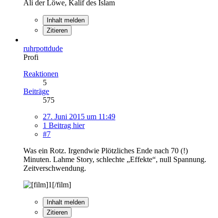
Ali der Löwe, Kalif des Islam
Inhalt melden
Zitieren
ruhrpottdude
Profi
Reaktionen
5
Beiträge
575
27. Juni 2015 um 11:49
1 Beitrag hier
#7
Was ein Rotz. Irgendwie Plötzliches Ende nach 70 (!)
Minuten. Lahme Story, schlechte „Effekte“, null Spannung.
Zeitverschwendung.
Inhalt melden
Zitieren